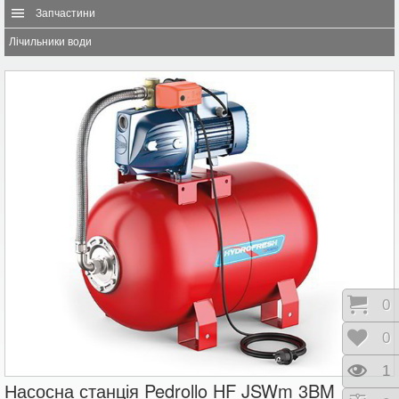
Запчастини
Лічильники води
Коши
0
Відк
0
Пере
1
Насосна станція Pedrollo HF JSWm 3BM