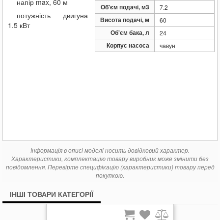
напір max, 60 м
5 809
Pedrollo HF PKm 60
грн.
Об'єм подачі, м3
7.2
12 979
Pedrollo HF Plurigetm 4/80X
потужність двигуна
грн.
Висота подачі, м
60
1.5 кВт
Об'єм бака, л
24
Корпус насоса
чавун
Інформація в описі моделі носить довідковий характер.
Характеристики, комплектацію товару виробник може змінити без
повідомлення. Перевірте специфікацію (характеристики) товару перед
покупкою.
ІНШІ ТОВАРИ КАТЕГОРІЇ