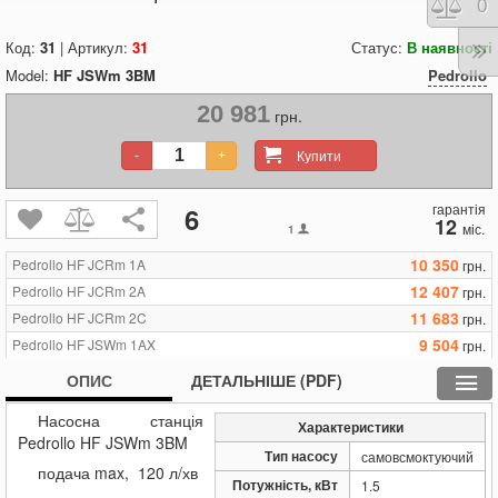
Порі
0
Код:
31
| Артикул:
31
Статус:
В наявності
Model:
HF JSWm 3BM
Pedrollo
20 981
грн.
Купити
-
+
гарантія
6
12
міс.
1
10 350
Pedrollo HF JCRm 1A
грн.
12 407
Pedrollo HF JCRm 2A
грн.
11 683
Pedrollo HF JCRm 2C
грн.
9 504
Pedrollo HF JSWm 1AX
грн.
10 654
Pedrollo HF JSWm 2AX
грн.
ОПИС
ДЕТАЛЬНІШЕ (PDF)
12 371
Pedrollo HF JSWm 2AX/50
грн.
Насосна станція
9 389
Pedrollo HF JSWm 2CX
грн.
Характеристики
Pedrollo HF JSWm 3BM
11 079
Pedrollo HF JSWm 2CX/50
грн.
Тип насосу
самовсмоктуючий
подача max, 120 л/хв
20 981
Pedrollo HF JSWm 3BM
грн.
Потужність, кВт
1.5