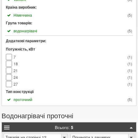
Країна виробник:
Німеччина
(
5
)
Група товарів:
водонагрівачі
(
5
)
Додаткові параметри:
Потужність, кВт
7
(
1
)
18
(
1
)
21
(
1
)
24
(
1
)
27
(
1
)
Тип конструкції
проточний
(
5
)
Водонагрівачі проточні
Всього:
5
Товарів на сторінці 12
Починати з дешевих