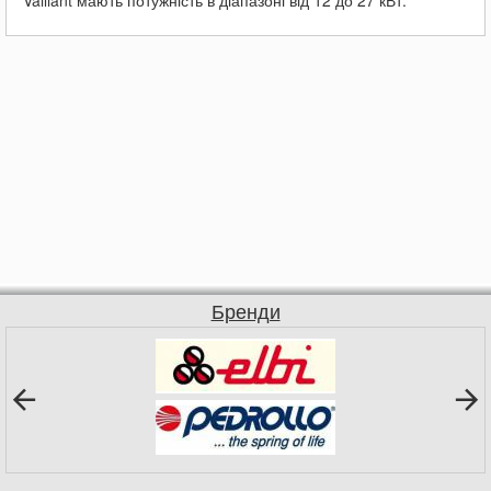
Vaillant мають потужність
в діапазоні
від 12 до 27 кВт.
Бренди