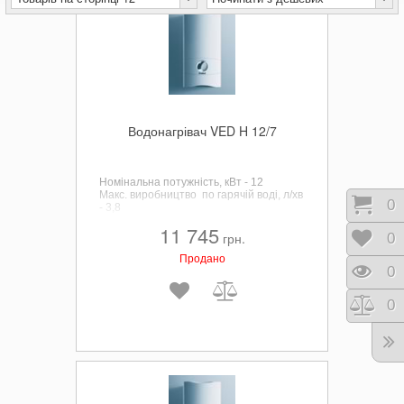
Водонагрівач VED H 12/7
Номінальна потужність, кВт - 12
Макс. виробництво по гарячій воді, л/хв
Коши
0
- 3,8
11 745
грн.
Відк
0
Продано
Пере
0
Порі
0