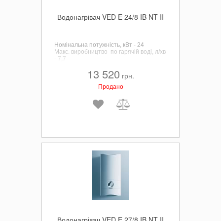
Водонагрівач VED E 24/8 IB NT II
Номінальна потужність, кВт - 24
Макс. виробництво по гарячій воді, л/хв
- 7,7
13 520
грн.
Продано
Водонагрівач VED E 27/8 IB NT II