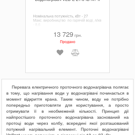
Номінальна потужність, кВт - 27
Макс. виробництво по гарячій воді, л/хв
- 8,6
13 729
грн.
Продано
Перевага електричного проточного водонагрівача полягає
в тому, що нагрівання води у водонагрівачі починається в
момент відкриття крана. Таким чином, воду не потрібно
попередньо приготовляти для користування, а просто
отримувати її в необмеженій кількості. Принцип дії
найпростішого проточного водонагрівача заснований на
протоці води через колбу, всередині якої розташований
потужний нагрівальний елемент. Проточні водонагрівачі