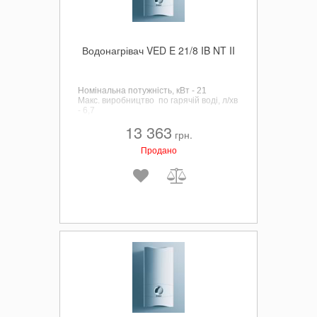
Водонагрівач VED E 21/8 IB NT II
Номінальна потужність, кВт - 21
Макс. виробництво по гарячій воді, л/хв
- 6,7
13 363
грн.
Продано