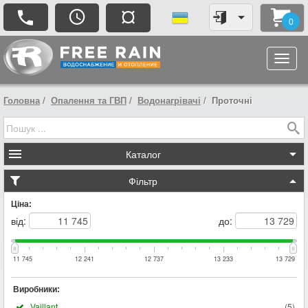
¤
0
Головна
Опалення та ГВП
Водонагрівачі
Проточні
Каталог
Фільтр
Ціна:
від:
до:
11 745
12 241
12 737
13 233
13 729
Виробники:
Vaillant
(
5
)