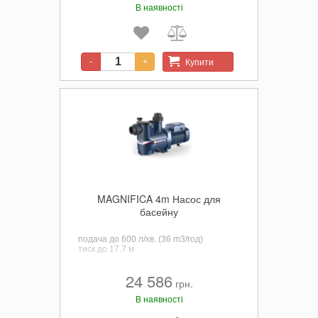
В наявності
Купити
-
+
MAGNIFICA 4m Насос для
басейну
подача до 600 л/хв. (36 m3/год)
тиск
до 17.7 м
24 586
грн.
В наявності