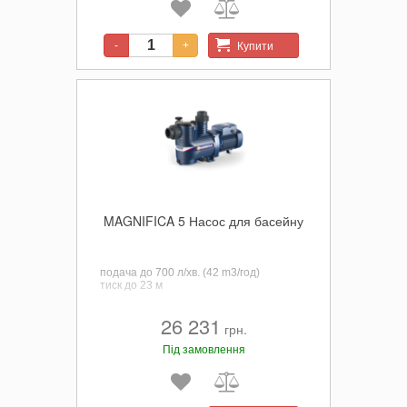
Купити
-
+
MAGNIFICA 5 Насос для басейну
подача до 700 л/хв. (42 m3/год)
тиск
до 23 м
26 231
грн.
Під замовлення