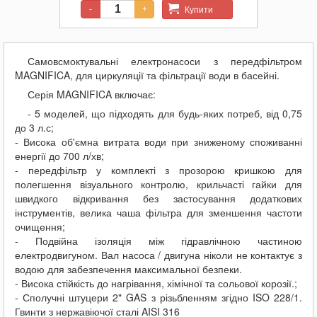
Купити
-
+
Самовсмоктувальні електронасоси з передфільтром
MAGNIFICA, для циркуляції та фільтрації води в басейні.
Серія MAGNIFICA включає:
- 5 моделей, що підходять для будь-яких потреб, від 0,75
до 3 л.с;
- Висока об'ємна витрата води при зниженому споживанні
енергії до 700 л/хв;
- передфільтр у комплекті з прозорою кришкою для
полегшення візуального контролю, крильчасті гайки для
швидкого відкривання без застосування додаткових
інструментів, велика чаша фільтра для зменшення частоти
очищення;
- Подвійна ізоляція між гідравлічною частиною
електродвигуном. Вал насоса / двигуна ніколи не контактує з
водою для забезпечення максимальної безпеки.
- Висока стійкість до нагрівання, хімічної та сольової корозії.;
- Сполучні штуцери 2" GAS з різьбленням згідно ISO 228/1.
Гвинти з нержавіючої сталі AISI 316