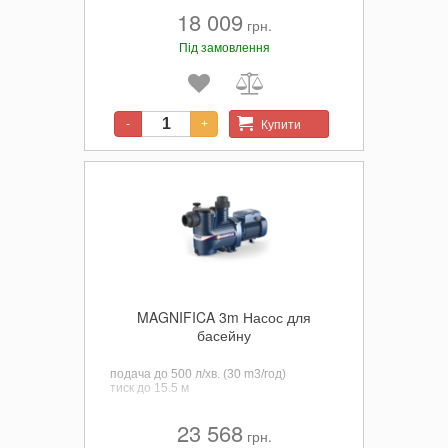
18 009
грн.
Під замовлення
Купити
-
+
MAGNIFICA 3m Насос для
басейну
подача до 500 л/хв. (30 m3/год)
тиск
до 15.5 м
23 568
грн.