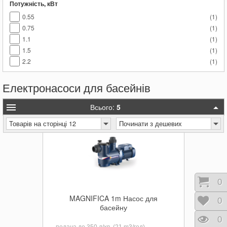
Потужність, кВт
0.55
(
1
)
0.75
(
1
)
1.1
(
1
)
1.5
(
1
)
2.2
(
1
)
Електронасоси для басейнів
Всього:
5
Товарів на сторінці 12
Починати з дешевих
Коши
0
MAGNIFICA 1m Насос для
Відк
0
басейну
Пере
0