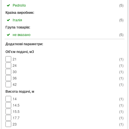
Pedrollo
(
5
)
Країна виробник:
Італія
(
5
)
Група товарів:
не вказано
(
5
)
Додаткові параметри:
Об'єм подачі, м3
21
(
1
)
24
(
1
)
30
(
1
)
36
(
1
)
42
(
1
)
Висота подачі, м
14
(
1
)
14.5
(
1
)
15.5
(
1
)
17.7
(
1
)
23
(
1
)