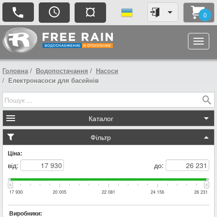
¤
0
Головна
Водопостачання
Насоси
Електронасоси для басейнів
Каталог
Фільтр
Ціна:
від:
до:
17 930
20 005
22 081
24 156
26 231
Виробники: