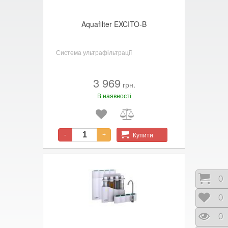
Aquafilter EXCITO-B
Система ультрафільтрації
3 969
грн.
В наявності
Купити
-
+
Коши
0
Відк
0
Пере
0