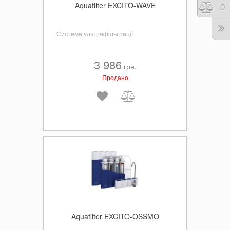
Aquafilter EXCITO-WAVE
Порі
0
Система ультрафільтрації
3 986
грн.
Продано
Aquafilter EXCITO-OSSMO