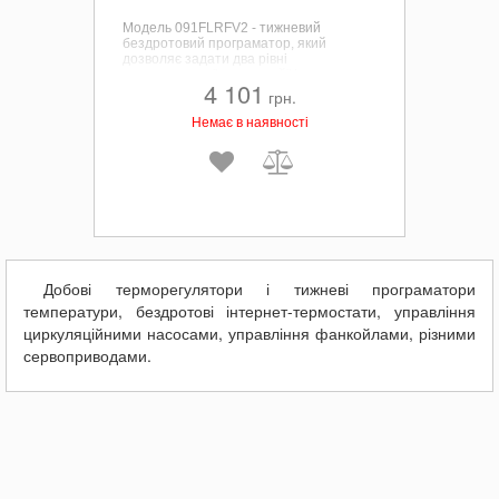
Модель 091FLRFV2 - тижневий
бездротовий програматор, який
дозволяє задати два рівні
температури: "економний" і
4 101
"комфортний" в діапазоні від +5 до + 30
грн.
° C з кроком 0,2 ° C.
Немає в наявності
Добові терморегулятори і тижневі програматори
температури, бездротові інтернет-термостати, управління
циркуляційними насосами, управління фанкойлами, різними
сервоприводами.