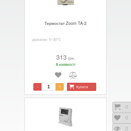
Термостат Zoom TA-2
діапазон: 5÷30°C
313
грн.
В наявності
Купити
-
+
Коши
0
Відк
0
Пере
0