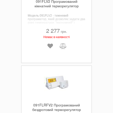
091FLV2 Програмований
кімнатний терморегулятор
Модель 091FLV2 - тижневий
програматор, який дозволяє задати два
рівні температури: "економний" і
"комфортний" в діапазоні від +5 до + 30
2 277
° C з кроком 0,2 ° C.
грн.
Немає в наявності
091FLRFV2 Програмований
бездротовий терморегулятор