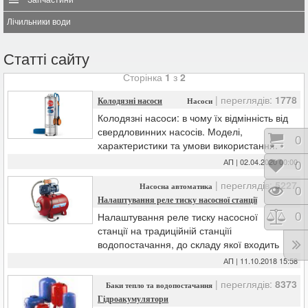
Запчастини
Лічильники води
Статті сайту
Сторінка
1
з
2
| переглядів:
1778
Колодязні насоси
Насоси
Колодязні насоси: в чому їх відмінність від
свердловинних насосів. Моделі,
Коши
0
характеристики та умови використання.
АП | 02.04.2020 00:00
Відк
0
| переглядів:
5227
Насосна автоматика
Пере
0
Налаштування реле тиску насосної станції
Налаштування реле тиску насосної
Порі
0
станції на традиційній станціїі
водопостачання, до складу якої входить
реле тиску та гідроакумулюючий бак.
АП | 11.10.2018 15:58
| переглядів:
8373
Баки тепло та водопостачання
Гідроакумулятори