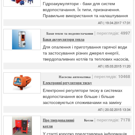
Гідроакумулятори - баки для систем
водопостачання. Їх типи, призначення.
Правильне використання та налаштування
стартового тиску. Відмінність від
АП | 19.04.2017 17:31
розширювальних баків.
| переглядів:
4997
Баки тепло та водопостачання
Баки акумулятори тепла
Для опалення і приготування гарячої води
та застосування різних джерел енергії,
твердопаливних котлів та теплових насосів,
енергії Сонця - все більшим попитом
АП | 05.03.2015 11:20
користуються теплоакумулюючі ємності
| переглядів:
10468
(теплоакумулятори).
Насосна автоматика
Електронні регулятори тиску
Електронні регулятори тиску в системах
водопостачання все більше і більше
застосовуються споживачами на заміну
традиційним механічним реле тиску.
АП | 20.02.2015 13:34
Особливості, переваги та недоліки цих
| переглядів:
7178
пристроїв коротко будуть розглянуті в цій
Про твердопаливні
Котли
статті.
котли
У статті коротко представлена інформація