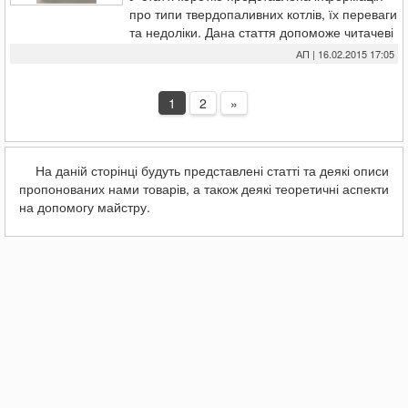
про типи твердопаливних котлів, їх переваги
та недоліки. Дана стаття допоможе читачеві
зробити свій вибір на ринку твердопаливних
АП | 16.02.2015 17:05
котлів.
1
2
»
На даній сторінці будуть представлені статті та деякі описи
пропонованих нами товарів, а також деякі теоретичні аспекти
на допомогу майстру.