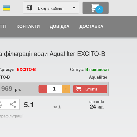
Вхід в кабінет
0
ТТІ
КОНТАКТИ
ДОВІДКА
ДОСТАВКА
 фільтрації води Aquafilter EXCITO-B
 Артикул:
EXCITO-B
Статус:
В наявності
ITO-B
Aquafilter
 969
грн.
Купити
-
+
гарантія
5.1
24
міс.
10
трафільтрації