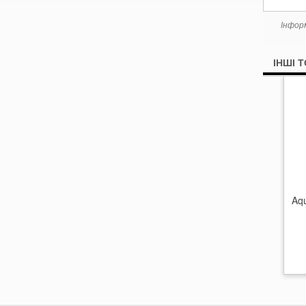
Інфор
ІНШІ 
Aq