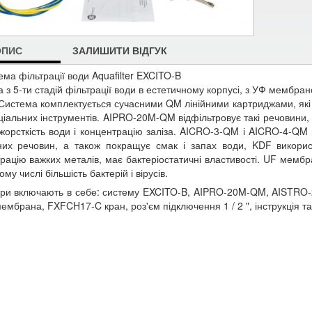
ОПИС
ЗАЛИШИТИ ВІДГУК
ма фільтрації води Aquafilter EXCITO-B
 з 5-ти стадій фільтрації води в естетичному корпусі, з УФ мембран
истема комплектується сучасними QM лінійними картриджами, які д
ціальних інструментів. AIPRO-20M-QM відфільтровує такі речовини, 
жорсткість води і концентрацію заліза. AICRO-3-QM і AICRO-4-QM в
чних речовин, а також покращує смак і запах води, KDF викор
рацію важких металів, має бактеріостатичні властивості. UF мемб
ому числі більшість бактерій і вірусів.
ри включають в себе: систему EXCITO-B, AIPRO-20M-QM, AISTRO
ембрана, FXFCH17-C кран, роз'єм підключення 1 / 2 ", інструкція т