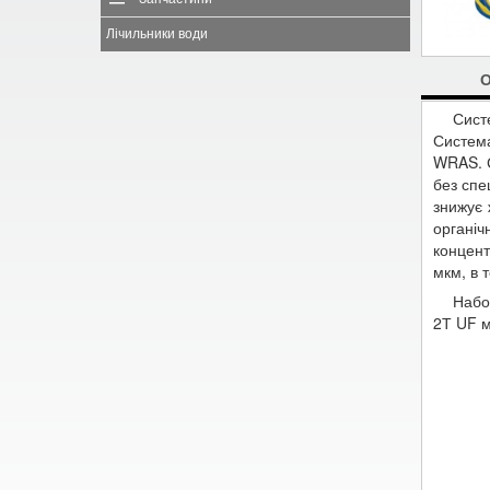
Лічильники води
Систе
Система
WRAS. С
без спе
знижує 
органі
концент
мкм, в т
Набо
2Т UF м