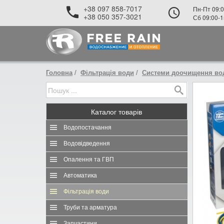
+38 097 858-7017
Пн-Пт 09:0
+38 050 357-3021
Сб 09:00-1
Головна
Фільтрація води
Системи доочищення вод
Каталог
товарів
Водопостачання
Водовідведення
Опалення та ГВП
Автоматика
Фільтрація води
Труби та арматура
Запчастини