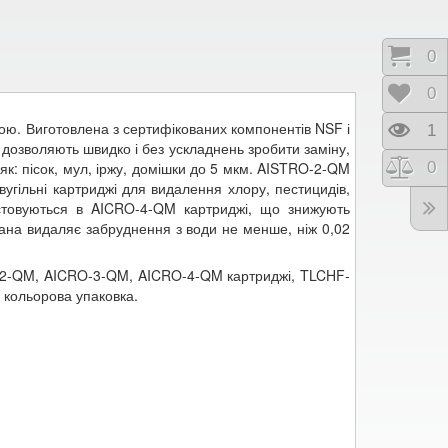
Коши
0
Відк
0
ою. Виготовлена ​​з сертифікованих компонентів NSF і
Пере
1
озволяють швидко і без ускладнень зробити заміну,
Порі
0
як: пісок, мул, іржу, домішки до 5 мкм. AISTRO-2-QM
угільні картриджі для видалення хлору, пестицидів,
истовуються в AICRO-4-QM картриджі, що знижують
рана видаляє забруднення з води не менше, ніж 0,02
-2-QM, AICRO-3-QM, AICRO-4-QM картриджі, TLCHF-
а кольорова упаковка.