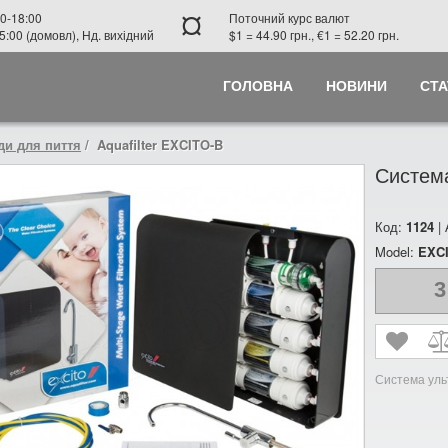
¤
0-18:00
Поточний курс валют
5:00 (домовл), Нд. вихідний
$1 = 44.90 грн., €1 = 52.20 грн.
ГОЛОВНА
НОВИНИ
СТА
и для пиття
Aquafilter EXCITO-B
Система
Код:
1124
|
Model:
EXC
3
Система уль