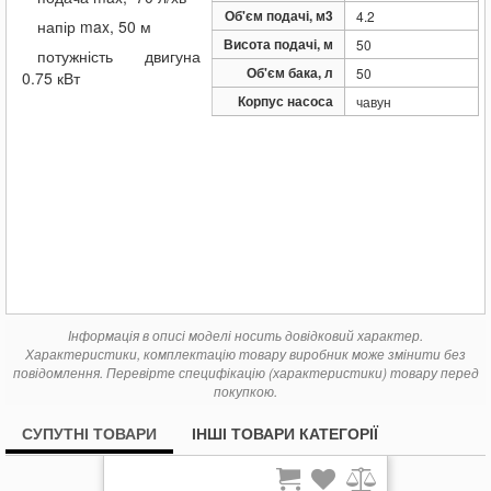
5 809
Pedrollo HF PKm 60
грн.
Об'єм подачі, м3
4.2
напір max, 50 м
12 979
Pedrollo HF Plurigetm 4/80X
грн.
Висота подачі, м
50
потужність двигуна
Об'єм бака, л
50
0.75 кВт
Корпус насоса
чавун
Інформація в описі моделі носить довідковий характер.
Характеристики, комплектацію товару виробник може змінити без
повідомлення. Перевірте специфікацію (характеристики) товару перед
покупкою.
СУПУТНІ ТОВАРИ
ІНШІ ТОВАРИ КАТЕГОРІЇ