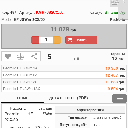
Порі
0
Код:
487
| Артикул:
KMHFJS2CX/50
Статус:
В наявності
Model:
HF JSWm 2CX/50
Pedrollo
11 079
грн.
Купити
-
+
гарантія
5
12
міс.
2
10 350
Pedrollo HF JCRm 1A
грн.
12 407
Pedrollo HF JCRm 2A
грн.
11 683
Pedrollo HF JCRm 2C
грн.
9 504
Pedrollo HF JSWm 1AX
грн.
10 654
Pedrollo HF JSWm 2AX
грн.
ОПИС
ДЕТАЛЬНІШЕ (PDF)
12 371
Pedrollo HF JSWm 2AX/50
грн.
Насосна станція
9 389
Pedrollo HF JSWm 2CX
грн.
Характеристики
Pedrollo HF JSWm
11 079
Pedrollo HF JSWm 2CX/50
грн.
Тип насосу
самовсмоктуючий
2CX/50
20 981
Pedrollo HF JSWm 3BM
грн.
Потужність, кВт
0.75
подача max, 70 л/хв