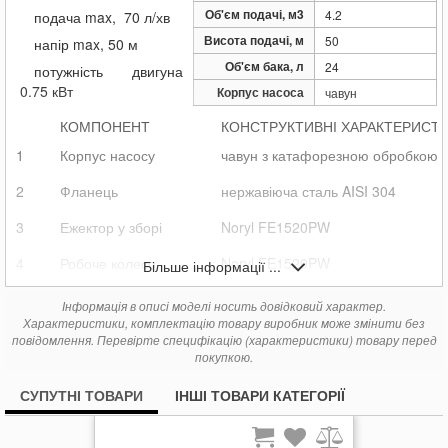
5 809
Pedrollo HF PKm 60
грн.
Об'єм подачі, м3
4.2
подача max, 70 л/хв
12 979
Pedrollo HF Plurigetm 4/80X
грн.
Висота подачі, м
50
напір max, 50 м
Об'єм бака, л
24
потужність двигуна
0.75 кВт
Корпус насоса
чавун
КОМПОНЕНТ
КОНСТРУКТИВНІ ХАРАКТЕРИСТ
1
Корпус насосу
чавун з катафорезною обробкою, п
2
Фланець
нержавіюча сталь AISI 304
3
Ежектор у зборі
Noryl FE1520PW
4
Робоче колесо
Noryl FE1520PW
Більше інформації ...
5
Вал двигуна
нержавіюча сталь AISI 304
Інформація в описі моделі носить довідковий характер.
Характеристики, комплектацію товару виробник може змінити без
6
Механічне ущільнення
Ущільнення
повідомлення. Перевірте специфікацію (характеристики) товару перед
покупкою.
Тип
СУПУТНІ ТОВАРИ
ІНШІ ТОВАРИ КАТЕГОРІЇ
AR-14
7
Підшипники
6203 ZZ / 6203 ZZ