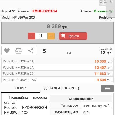
Порі
0
Код:
472
| Артикул:
KMHFJS2CX/24
Статус:
В наявності
Model:
HF JSWm 2CX
Pedrollo
9 389
грн.
Купити
-
+
гарантія
5
12
міс.
4
10 350
Pedrollo HF JCRm 1A
грн.
12 407
Pedrollo HF JCRm 2A
грн.
11 683
Pedrollo HF JCRm 2C
грн.
9 504
Pedrollo HF JSWm 1AX
грн.
10 654
Pedrollo HF JSWm 2AX
грн.
ОПИС
ДЕТАЛЬНІШЕ (PDF)
12 371
Pedrollo HF JSWm 2AX/50
грн.
Традиційна насосна
9 389
Pedrollo HF JSWm 2CX
грн.
Характеристики
станція
11 079
Pedrollo HF JSWm 2CX/50
грн.
Тип насосу
самовсмоктуючий
Pedrollo HYDROFRESH
20 981
Pedrollo HF JSWm 3BM
грн.
Потужність, кВт
HF JSWm 2CX
0.75