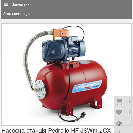
Запчастини
Лічильники води
Коши
0
Відк
0
Пере
1
Насосна станція Pedrollo HF JSWm 2CX