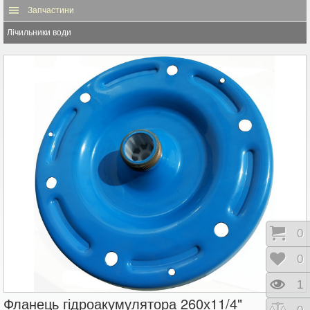
Запчастини
Лічильники води
Коши
0
Відк
0
Пере
1
Фланець гідроакумулятора 260х11/4"