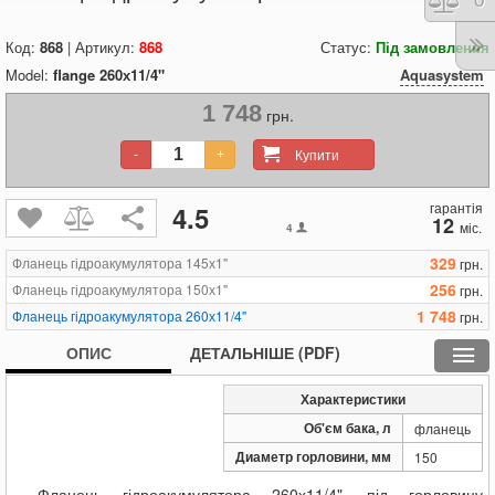
Порі
0
Код:
868
| Артикул:
868
Статус:
Під замовлення
Model:
flange 260х11/4"
Aquasystem
1 748
грн.
Купити
-
+
гарантія
4.5
12
міс.
4
329
Фланець гідроакумулятора 145х1"
грн.
256
Фланець гідроакумулятора 150х1"
грн.
1 748
Фланець гідроакумулятора 260х11/4"
грн.
ОПИС
ДЕТАЛЬНІШЕ (PDF)
Характеристики
Об'єм бака, л
фланець
Диаметр горловини, мм
150
Фланець гідроакумулятора 260х11/4", під горловину