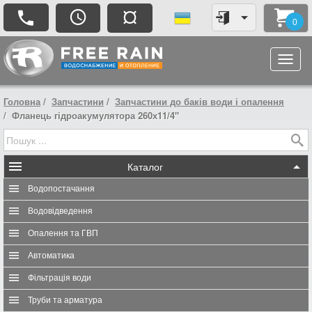
¤
0
Головна
Запчастини
Запчастини до баків води і опалення
Фланець гідроакумулятора 260х11/4"
Каталог
Водопостачання
Водовідведення
Опалення та ГВП
Автоматика
Фільтрація води
Труби та арматура