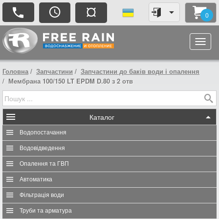
¤
0
Головна
Запчастини
Запчастини до баків води і опалення
Мембрана 100/150 LT EPDM D.80 з 2 отв
Каталог
Водопостачання
Водовідведення
Опалення та ГВП
Автоматика
Фільтрація води
Труби та арматура