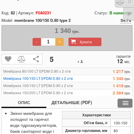
Порі
0
Код:
82
| Артикул:
F0A0231
Статус:
В наявності
Model:
membrane 100/150 D.80 type 2
Se.Fa
1 340
грн.
Купити
-
+
гарантія
5
12
міс.
4
1 217
Мембрана 80/100 LT EPDM D.80 з 2 отв
грн.
1 340
Мембрана 100/150 LT EPDM D.80 з 2 отв
грн.
1 418
Мембрана 100/150 LT EPDM D.90 з 2 отв
грн.
2 384
Мембрана 150/200 LT EPDM D.80 з 2 отв
грн.
ОПИС
ДЕТАЛЬНІШЕ (PDF)
Змінні мембрани для
Характеристики
холодної та гарячої
Об'єм бака, л
100-150
води гідроакумуляторів,
Диаметр горловини, мм
баків санітарної води і
80