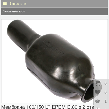
Запчастини
Лічильники води
Коши
0
Відк
0
Пере
1
Мембрана 100/150 LT EPDM D.80 з 2 отв