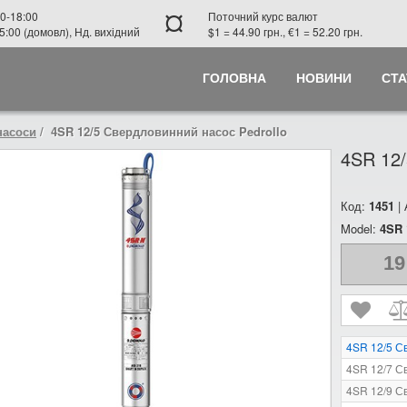
¤
0-18:00
Поточний курс валют
5:00 (домовл), Нд. вихідний
$1 = 44.90 грн., €1 = 52.20 грн.
ГОЛОВНА
НОВИНИ
СТА
насоси
4SR 12/5 Свердловинний насос Pedrollo
4SR 12/
Код:
1451
|
Model:
4SR 
19
4SR 12/5 С
4SR 12/7 С
4SR 12/9 С