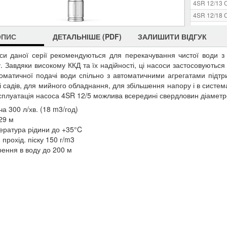
4SR 12/13 
4SR 12/18 
4SR 12/24 
ОПИС
ДЕТАЛЬНІШЕ (PDF)
ЗАЛИШИТИ ВІДГУК
4SR 12/32 
4SR 12/40 
си даної серії рекомендуються для перекачування чистої води з 
у. Завдяки високому ККД та їх надійності, ці насоси застосовуються 
оматичної подачі води спільно з автоматичними агрегатами підтр
 і садів, для мийного обладнання, для збільшення напору і в систе
Експлуатація насоса 4SR 12/5 можлива всередині свердловин діамет
а 300 л/хв. (18 m3/год)
29 м
ература рідини до +35°C
 прохід. піску 150 г/m3
рення в воду до 200 м