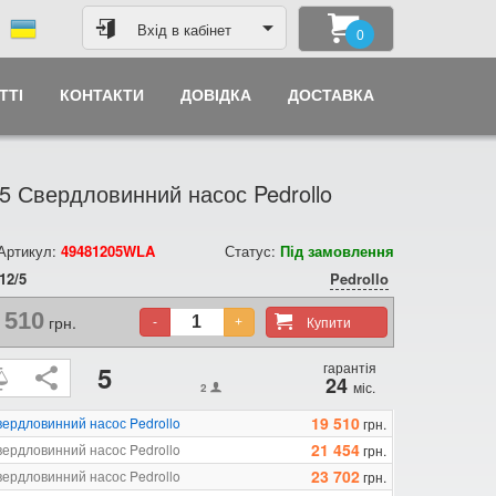
Вхід в кабінет
0
ТТІ
КОНТАКТИ
ДОВІДКА
ДОСТАВКА
5 Свердловинний насос Pedrollo
 Артикул:
49481205WLA
Статус:
Під замовлення
12/5
Pedrollo
 510
грн.
Купити
-
+
гарантія
5
24
міс.
2
19 510
вердловинний насос Pedrollo
грн.
21 454
вердловинний насос Pedrollo
грн.
23 702
вердловинний насос Pedrollo
грн.