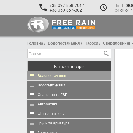
+38 097 858-7017
Пн-Пт 09:0
+38 050 357-3021
Сб 09:00-1
Головна
Водопостачання
Насоси
Свердловинні 
Каталог
товарів
Водопостачання
Водовідведення
Опалення та ГВП
Автоматика
Фільтрація води
Труби та арматура
Запчастини