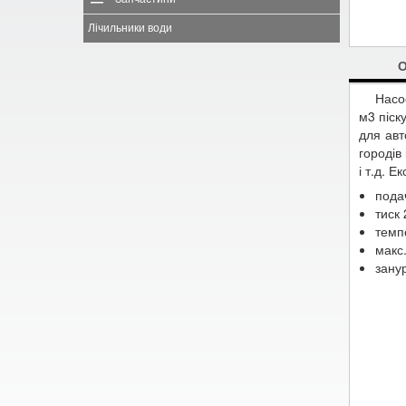
Лічильники води
Насо
м3 піск
для авт
городів
і т.д. 
подач
тиск 
темп
макс.
зану