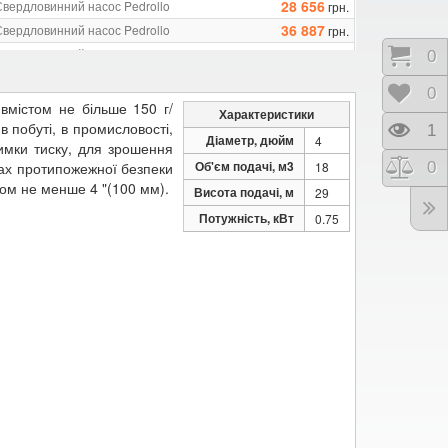
28 656
Свердловинний насос Pedrollo
грн.
36 887
Свердловинний насос Pedrollo
грн.
48 661
Свердловинний насос Pedrollo
грн.
Коши
0
59 255
Свердловинний насос Pedrollo
грн.
Відк
0
70 039
Свердловинний насос Pedrollo
грн.
вмістом не більше 150 г/
Характеристики
в побуті, в промисловості,
Пере
1
Діаметр, дюйм
4
имки тиску, для зрошення
Об'єм подачі, м3
Порі
0
мах протипожежної безпеки
18
ром не менше 4 "(100 мм).
Висота подачі, м
29
Потужність, кВт
0.75