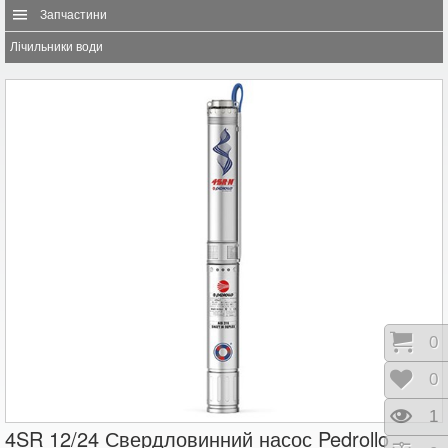
Запчастини
Лічильники води
Коши
0
Відк
0
Пере
1
4SR 12/24 Свердловинний насос Pedrollo