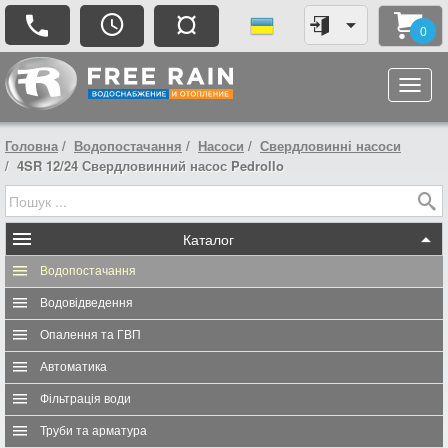
¤
0
Головна
Водопостачання
Насоси
Свердловинні насоси
4SR 12/24 Свердловинний насос Pedrollo
Каталог
Водопостачання
Водовідведення
Опалення та ГВП
Автоматика
Фільтрація води
Труби та арматура