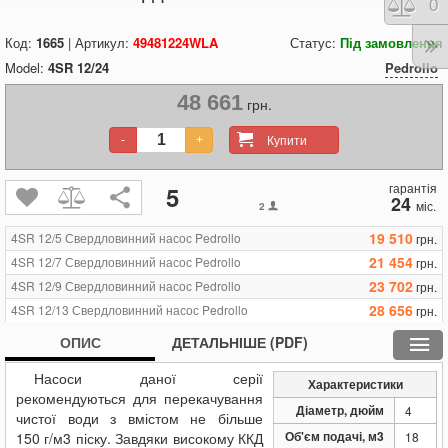
Порі
0
Код:
1665
| Артикул:
49481224WLA
Статус:
Під замовлення
Model:
4SR 12/24
Pedrollo
48 661
грн.
Купити
-
+
гарантія
5
24
міс.
2
19 510
4SR 12/5 Свердловинний насос Pedrollo
грн.
21 454
4SR 12/7 Свердловинний насос Pedrollo
грн.
23 702
4SR 12/9 Свердловинний насос Pedrollo
грн.
28 656
4SR 12/13 Свердловинний насос Pedrollo
грн.
36 887
4SR 12/18 Свердловинний насос Pedrollo
грн.
ОПИС
ДЕТАЛЬНІШЕ (PDF)
48 661
4SR 12/24 Свердловинний насос Pedrollo
грн.
Насоси даної серії
59 255
4SR 12/32 Свердловинний насос Pedrollo
грн.
Характеристики
рекомендуються для перекачування
70 039
4SR 12/40 Свердловинний насос Pedrollo
грн.
Діаметр, дюйм
4
чистої води з вмістом не більше
Об'єм подачі, м3
150 г/м3 піску. Завдяки високому ККД
18