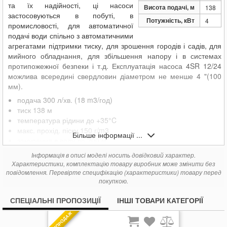
та їх надійності, ці насоси
Висота подачі, м
138
застосовуються в побуті, в
Потужність, кВт
4
промисловості, для автоматичної
подачі води спільно з автоматичними
агрегатами підтримки тиску, для зрошення городів і садів, для
мийного обладнання, для збільшення напору і в системах
протипожежної безпеки і т.д. Експлуатація насоса 4SR 12/24
можлива всередині свердловин діаметром не менше 4 "(100
мм).
подача 300 л/хв. (18 m3/год)
тиск 138 м
температура рідини до +35°C
макс. прохід. піску 150 г/m3
Більше інформації ...
занурення в воду до 200 м
Інформація в описі моделі носить довідковий характер.
Характеристики, комплектацію товару виробник може змінити без
повідомлення. Перевірте специфікацію (характеристики) товару перед
покупкою.
СПЕЦІАЛЬНІ ПРОПОЗИЦІЇ
ІНШІ ТОВАРИ КАТЕГОРІЇ
РОЗПРОДАЖ