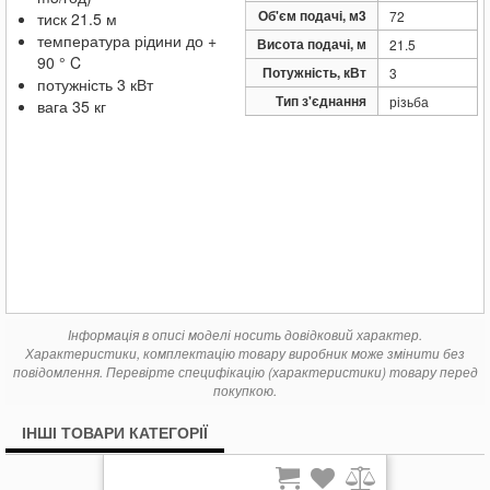
18 672
Pedrollo HFm 6C
грн.
Об'єм подачі, м3
72
тиск
21.5 м
температура рідини до +
Висота подачі, м
21.5
90 ° C
Потужність, кВт
3
потужність 3 кВт
Тип з'єднання
різьба
вага 35 кг
Інформація в описі моделі носить довідковий характер.
Характеристики, комплектацію товару виробник може змінити без
повідомлення. Перевірте специфікацію (характеристики) товару перед
покупкою.
ІНШІ ТОВАРИ КАТЕГОРІЇ