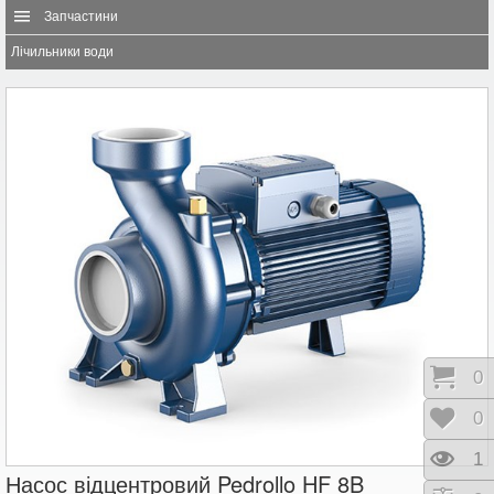
Запчастини
Лічильники води
Коши
0
Відк
0
Пере
1
Насос відцентровий Pedrollo HF 8B