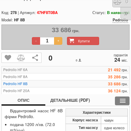
Порі
0
Код:
278
| Артикул:
47HF8T0BA
Статус:
В наявності
Model:
HF 8B
Pedrollo
33 686
грн.
Купити
-
+
гарантія
0
24
міс.
0
21 492
Pedrollo HF 6A
грн.
35 286
Pedrollo HF 8A
грн.
33 686
Pedrollo HF 8B
грн.
36 124
Pedrollo HF 20A
грн.
34 905
Pedrollo HF 20B
грн.
ОПИС
ДЕТАЛЬНІШЕ (PDF)
42 984
Pedrollo HF 30A
грн.
Відцентровий насос HF 8B
40 545
Pedrollo HF 30B
грн.
Характеристики
фірми Pedrollo.
10 517
Pedrollo HFm 4
грн.
Корпус насоса
чавун
подача 1200 л/хв. (72.0
19 434
Pedrollo HFm 6B
грн.
Тип насосу
одне колесо
m3/год)