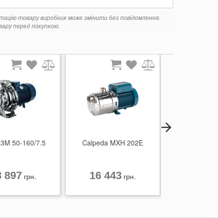
ктацію товару виробник може змінити без повідомлення.
ару перед покупкою.
 3M 50-160/7.5
Calpeda MXH 202E
Ebara 3M 40
8 897
16 443
64 57
грн.
грн.