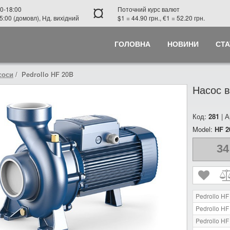
¤
0-18:00
Поточний курс валют
5:00 (домовл), Нд. вихідний
$1 = 44.90 грн., €1 = 52.20 грн.
ГОЛОВНА
НОВИНИ
СТА
соси
Pedrollo HF 20B
Насос в
Код:
281
| А
Model:
HF 2
34
Pedrollo HF
Pedrollo HF
Pedrollo HF