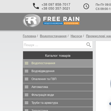
+38 097 858-7017
Пн-Пт 09:0
+38 050 357-3021
Сб 09:00-1
Головна
Водопостачання
Насоси
Промислові на
Каталог
товарів
Водопостачання
Водовідведення
Опалення та ГВП
Автоматика
Фільтрація води
Труби та арматура
Запчастини