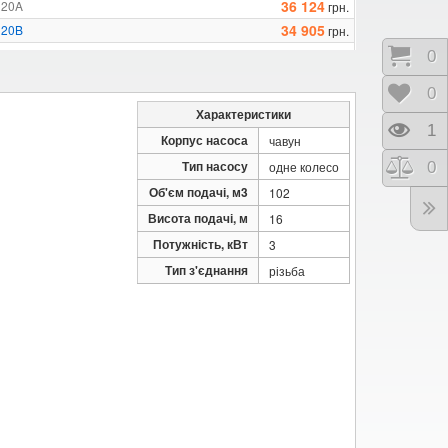
36 124
 20A
грн.
34 905
 20B
грн.
42 984
 30A
грн.
Коши
0
40 545
 30B
грн.
Відк
0
10 517
Fm 4
грн.
Характеристики
19 434
Fm 6B
грн.
Пере
1
Корпус насоса
чавун
18 672
Fm 6C
грн.
Тип насосу
Порі
0
одне колесо
Об'єм подачі, м3
102
Висота подачі, м
16
Потужність, кВт
3
Тип з'єднання
різьба