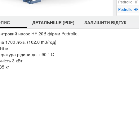
Pedrollo HF
Pedrollo HF
Pedrollo HF
ОПИС
ДЕТАЛЬНІШЕ (PDF)
ЗАЛИШИТИ ВІДГУК
Pedrollo HF
Pedrollo H
ентровий насос HF 20B фірми Pedrollo.
Pedrollo H
а 1700 л/хв. (102.0 m3/год)
Pedrollo H
16 м
ература рідини до + 90 ° C
ність 3 кВт
35 кг