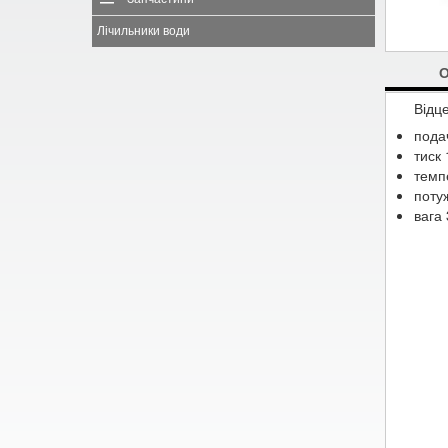
Лічильники води
Відц
подач
тиск
темп
потуж
вага 