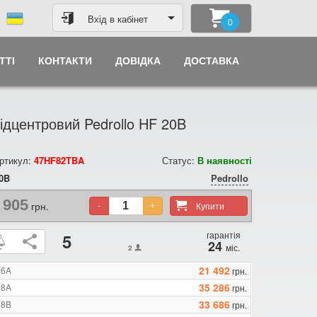
Вхід в кабінет
0
ТТІ
КОНТАКТИ
ДОВІДКА
ДОСТАВКА
ідцентровий Pedrollo HF 20B
ртикул:
47HF82TBA
Статус:
В наявності
0B
Pedrollo
 905
грн.
Купити
-
+
гарантія
5
24
міс.
2
21 492
 6A
грн.
35 286
 8A
грн.
33 686
 8B
грн.