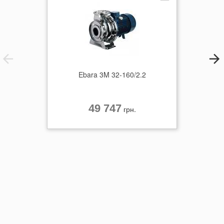
дозволяють рекомендовати їх для використання в побуті,
аграрному секторі та промисловості. Всі деталі, що
знаходяться в контакті з перекачуваною рідиною, виготовлені з
нержавіючої сталі марок AISI 304 або AISI 316L з метою
гарантування санітарної безпеки та стійкості до корозії. Насос
має бути встановленним в закритих приміщеннях або місцях,
захищенних від негоди.
Ebara 3M 32-160/2.2
49 747
грн.