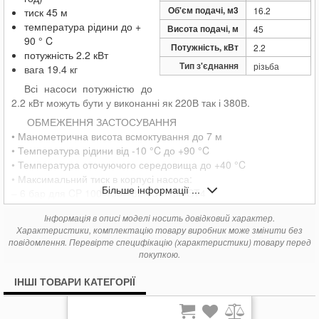
16 005
Pedrollo CPm 158-ST6
грн.
Об'єм подачі, м3
16.2
тиск 45 м
16 767
Pedrollo CPm 170-ST4
грн.
температура рідини до +
Висота подачі, м
45
21 187
Pedrollo CPm 170-ST6
грн.
90 ° C
Потужність, кВт
2.2
потужність 2.2 кВт
16 767
Pedrollo CPm 170M-ST4
грн.
Тип з'єднання
різьба
вага 19.4 кг
21 187
Pedrollo CPm 170M-ST6
грн.
Всі насоси потужністю до
17 453
Pedrollo CPm 180-ST4
грн.
2.2 кВт можуть бути у виконанні як 220В так і 380В.
22 101
Pedrollo CPm 180-ST6
грн.
ОБМЕЖЕННЯ ЗАСТОСУВАННЯ
17 453
Pedrollo CPm 190-ST4
грн.
• Манометрична висота всмоктування до 7 м
22 101
Pedrollo CPm 190-ST6
грн.
• Температура рідини від -10 °C до +90 °C
19 205
Pedrollo CPm 200-ST4
грн.
• Температура оточуючого середовища до +40 °C
24 464
Pedrollo CPm 200-ST6
грн.
• Максимальний тиск в корпусі насоса:
Більше інформації ...
– 6 бар для CP 100-130-132-150-158 ST4
CP 100-130-132-150-158 ST6
Інформація в описі моделі носить довідковий характер.
– 8 бар для CP 170-170M ST4
Характеристики, комплектацію товару виробник може змінити без
CP 170-170M ST6
повідомлення. Перевірте специфікацію (характеристики) товару перед
• Безперервна робота S1
покупкою.
ВИКОРИСТАННЯ ТА УСТАНОВЛЕННЯ
Насоси цієї серії рекомендовані для перекачування чистої
ІНШІ ТОВАРИ КАТЕГОРІЇ
води та хімічно неагресивних до матеріалів конструкції насоса
рідин. Конструктивні характеристики цих відцентрових насосів