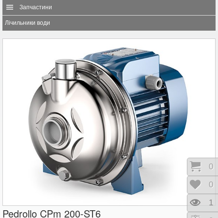
Запчастини
Лічильники води
Коши
0
Відк
0
Пере
1
Pedrollo CPm 200-ST6