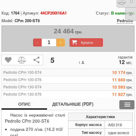
Порі
0
Код:
1764
| Артикул:
44CP200I16A1
Статус:
В наявності
Model:
CPm 200-ST6
Pedrollo
24 464
грн.
Купити
-
+
гарантія
5
12
міс.
1
10 174
Pedrollo CPm 100-ST4
грн.
11 660
Pedrollo CPm 100-ST6
грн.
10 593
Pedrollo CPm 130-ST4
грн.
11 927
Pedrollo CPm 130-ST6
грн.
10 975
Pedrollo CPm 132-ST4
грн.
ОПИС
ДЕТАЛЬНІШЕ (PDF)
12 194
Pedrollo CPm 132-ST6
грн.
Насос із нержавіючої сталі
12 194
Pedrollo CPm 150-ST4
грн.
Характеристики
Pedrollo CPm 200-ST6
16 005
Pedrollo CPm 150-ST6
грн.
Корпус насоса
AISI 316
подача 270 л/хв. (16.2 m3/
12 194
Pedrollo CPm 158-ST4
грн.
Тип насосу
одне колесо
год)