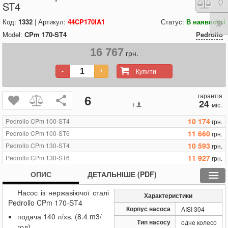
Порі
0
ST4
Код:
1332
| Артикул:
44CP170IA1
Статус:
В наявності
Model:
CPm 170-ST4
Pedrollo
16 767
грн.
Купити
-
+
гарантія
6
24
міс.
1
10 174
Pedrollo CPm 100-ST4
грн.
11 660
Pedrollo CPm 100-ST6
грн.
10 593
Pedrollo CPm 130-ST4
грн.
11 927
Pedrollo CPm 130-ST6
грн.
10 975
Pedrollo CPm 132-ST4
грн.
ОПИС
ДЕТАЛЬНІШЕ (PDF)
12 194
Pedrollo CPm 132-ST6
грн.
Насос із нержавіючої сталі
12 194
Pedrollo CPm 150-ST4
грн.
Характеристики
Pedrollo CPm 170-ST4
16 005
Pedrollo CPm 150-ST6
грн.
Корпус насоса
AISI 304
подача 140 л/хв. (8.4 m3/
12 194
Pedrollo CPm 158-ST4
грн.
Тип насосу
одне колесо
год)