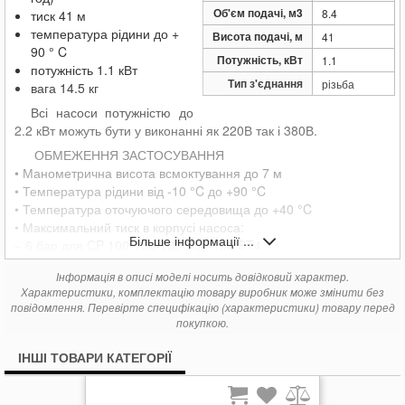
16 005
Pedrollo CPm 158-ST6
грн.
Об'єм подачі, м3
8.4
тиск
41 м
16 767
Pedrollo CPm 170-ST4
грн.
температура рідини до +
Висота подачі, м
41
21 187
Pedrollo CPm 170-ST6
грн.
90 ° C
Потужність, кВт
1.1
потужність 1.1 кВт
16 767
Pedrollo CPm 170M-ST4
грн.
Тип з'єднання
різьба
вага 14.5 кг
21 187
Pedrollo CPm 170M-ST6
грн.
Всі насоси потужністю до
17 453
Pedrollo CPm 180-ST4
грн.
2.2 кВт можуть бути у виконанні як 220В так і 380В.
22 101
Pedrollo CPm 180-ST6
грн.
ОБМЕЖЕННЯ ЗАСТОСУВАННЯ
17 453
Pedrollo CPm 190-ST4
грн.
• Манометрична висота всмоктування до 7 м
22 101
Pedrollo CPm 190-ST6
грн.
• Температура рідини від -10 °C до +90 °C
19 205
Pedrollo CPm 200-ST4
грн.
• Температура оточуючого середовища до +40 °C
24 464
Pedrollo CPm 200-ST6
грн.
• Максимальний тиск в корпусі насоса:
Більше інформації ...
– 6 бар для CP 100-130-132-150-158 ST4
CP 100-130-132-150-158 ST6
Інформація в описі моделі носить довідковий характер.
– 8 бар для CP 170-170M ST4
Характеристики, комплектацію товару виробник може змінити без
CP 170-170M ST6
повідомлення. Перевірте специфікацію (характеристики) товару перед
• Безперервна робота S1
покупкою.
ВИКОРИСТАННЯ ТА УСТАНОВЛЕННЯ
Насоси цієї серії рекомендовані для перекачування чистої
ІНШІ ТОВАРИ КАТЕГОРІЇ
води та хімічно неагресивних до матеріалів конструкції насоса
рідин. Конструктивні характеристики цих відцентрових насосів