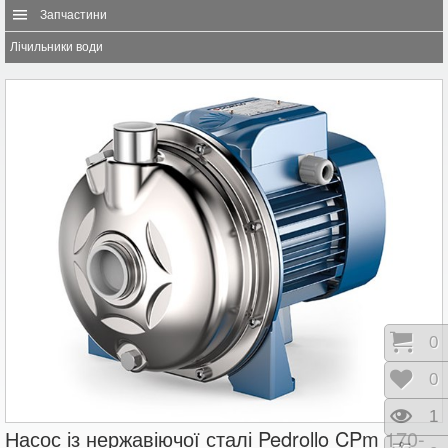
Запчастини
Лічильники води
Коши
0
Відк
0
Пере
1
Насос із нержавіючої сталі Pedrollo CPm 170-