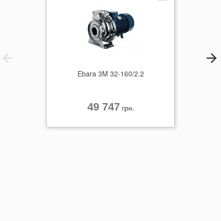
дозволяють рекомендовати їх для використання в побуті,
аграрному секторі та промисловості. Всі деталі, що
знаходяться в контакті з перекачуваною рідиною, виготовлені з
нержавіючої сталі марок AISI 304 або AISI 316L з метою
гарантування санітарної безпеки та стійкості до корозії. Насос
має бути встановленним в закритих приміщеннях або місцях,
захищенних від негоди.
Ebara 3M 32-160/2.2
49 747
грн.