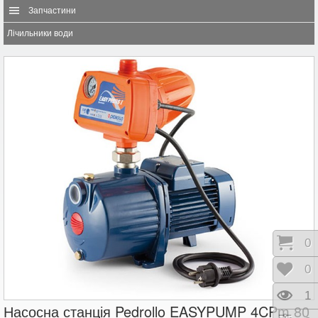
Запчастини
Лічильники води
Коши
0
Відк
0
Пере
1
Насосна станція Pedrollo EASYPUMP 4CPm 80