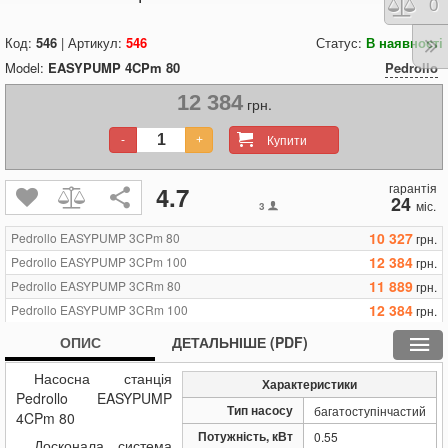
Порі
0
Код:
546
| Артикул:
546
Статус:
В наявності
Model:
EASYPUMP 4CPm 80
Pedrollo
12 384
грн.
Купити
-
+
гарантія
4.7
24
міс.
3
10 327
Pedrollo EASYPUMP 3CPm 80
грн.
12 384
Pedrollo EASYPUMP 3CPm 100
грн.
11 889
Pedrollo EASYPUMP 3CRm 80
грн.
12 384
Pedrollo EASYPUMP 3CRm 100
грн.
12 384
Pedrollo EASYPUMP 4CPm 80
грн.
ОПИС
ДЕТАЛЬНІШЕ (PDF)
12 918
Pedrollo EASYPUMP 4CPm 100
грн.
Насосна станція
12 613
Pedrollo EASYPUMP 4CRm 80
грн.
Характеристики
Pedrollo EASYPUMP
12 575
Pedrollo EASYPUMP Plurijetm 3/80
грн.
Тип насосу
багатоступінчастий
4CPm 80
13 337
Pedrollo EASYPUMP Plurijetm 3/100
грн.
Потужність, кВт
0.55
Досконала система