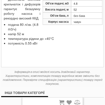
13 337
Pedrollo EASYPUMP Plurijetm 4/80
грн.
Об'єм подачі, м3
4.8
крильчаток і дифузорів
13 718
Pedrollo EASYPUMP Plurijetm 4/100
грн.
гарантує безшумну
Висота подачі, м
52
роботу насоса і
Об'єм бака, л
без бака
рекордно високий ККД.
Корпус насоса
чавун
подача 80 л/хв. (4.8
m3/ч)
напір 52 м
температура рідини до +40°C
потужність 0.55 кВт
Інформація в описі моделі носить довідковий характер.
Характеристики, комплектацію товару виробник може змінити без
повідомлення. Перевірте специфікацію (характеристики) товару перед
покупкою.
ІНШІ ТОВАРИ КАТЕГОРІЇ