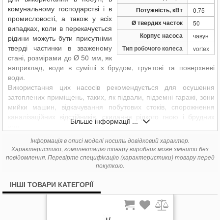
комунальному господарстві і в
Потужність, кВт
0.75
промисловості, а також у всіх
Ø твердих часток
50
випадках, коли в перекачується
Корпус насоса
чавун
рідини можуть бути присутніми
тверді частинки в зваженому
Тип робочого колеса
vortex
стані, розмірами до Ø 50 мм, як
наприклад, води в суміші з брудом, грунтові та поверхневі
води.
Використання цих насосів рекомендується для осушення
затоплених приміщень, таких, як підвали, підземні гаражі, зони
мийки машин, відкачування побутових стоків, спорожнення
каналізаційних відстійників, скидання рідкого гною і брудних
Більше інформації ...
вод.
подача 550 л/хв. (33 m3 /год)
Інформація в описі моделі носить довідковий характер.
Характеристики, комплектацію товару виробник може змінити без
тиск
9 м
повідомлення. Перевірте специфікацію (характеристики) товару перед
температура рідини до + 40 ° C
покупкою.
Ø твердих частинок у суспензії до 50 мм
глибина занурення до 5 м
ІНШІ ТОВАРИ КАТЕГОРІЇ
кабель 5 або 10 м.