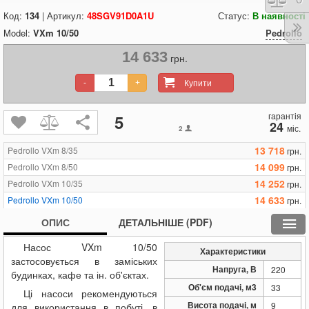
Код:
134
| Артикул:
48SGV91D0A1U
Статус:
В наявності
Model:
VXm 10/50
Pedrollo
14 633
грн.
Купити
-
+
гарантія
5
24
міс.
2
13 718
Pedrollo VXm 8/35
грн.
14 099
Pedrollo VXm 8/50
грн.
14 252
Pedrollo VXm 10/35
грн.
14 633
Pedrollo VXm 10/50
грн.
17 605
Pedrollo VXm 15/35
грн.
ОПИС
ДЕТАЛЬНІШЕ (PDF)
17 986
Pedrollo VXm 15/50
грн.
Насос VXm 10/50
20 806
Pedrollo VXm 20/35
грн.
Характеристики
застосовується в заміських
21 187
Pedrollo VXm 20/50
грн.
Напруга, В
220
будинках, кафе та ін. об'єктах.
Об'єм подачі, м3
33
Ці насоси рекомендуються
Висота подачі, м
9
для використання в побуті, в