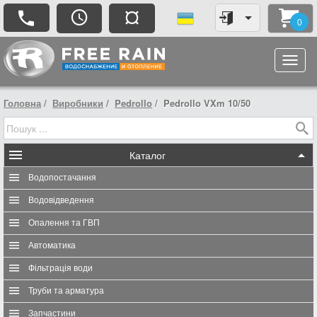
¤
0
Головна
Виробники
Pedrollo
Pedrollo VXm 10/50
Каталог
Водопостачання
Водовідведення
Опалення та ГВП
Автоматика
Фільтрація води
Труби та арматура
Запчастини