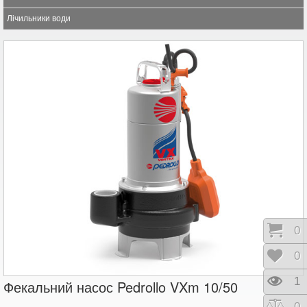
Лічильники води
Коши
0
Відк
0
Пере
1
Фекальний насос Pedrollo VXm 10/50
Порі
0