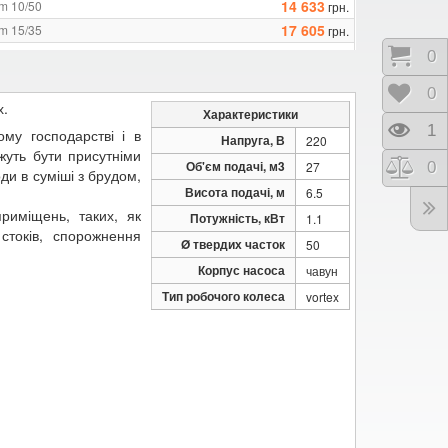
14 633
m 10/50
грн.
17 605
m 15/35
грн.
17 986
m 15/50
грн.
Коши
0
20 806
m 20/35
грн.
Відк
0
21 187
m 20/50
грн.
х.
Характеристики
Пере
1
му господарстві і в
Напруга, В
220
жуть бути присутніми
Об'єм подачі, м3
Порі
0
27
ди в суміші з брудом,
Висота подачі, м
6.5
риміщень, таких, як
Потужність, кВт
1.1
стоків, спорожнення
Ø твердих часток
50
Корпус насоса
чавун
Тип робочого колеса
vortex