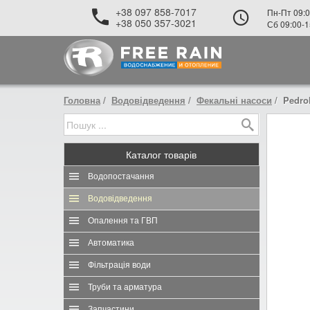
+38 097 858-7017
Пн-Пт 09:0
+38 050 357-3021
Сб 09:00-1
Головна
Водовідведення
Фекальні насоси
Pedrol
Каталог
товарів
Водопостачання
Водовідведення
Опалення та ГВП
Автоматика
Фільтрація води
Труби та арматура
Запчастини