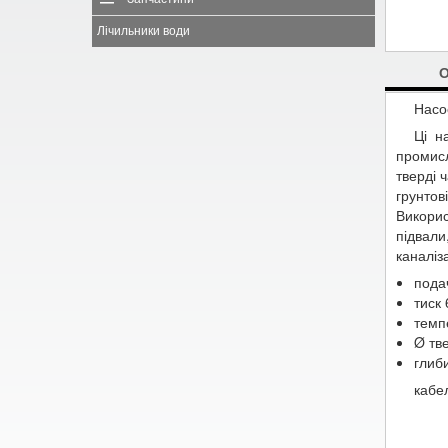
Лічильники води
Насос
Ці н
промисл
тверді 
грунтов
Викори
підвали
каналіза
подач
тиск
темп
Ø тв
глиб
кабел