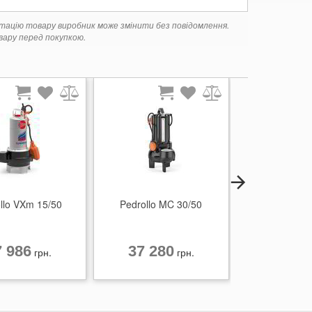
ктацію товару виробник може змінити без повідомлення.
ару перед покупкою.
llo VXm 15/50
Pedrollo MC 30/50
Pedrollo V
7 986
37 280
13 71
грн.
грн.