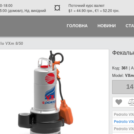
¤
0-18:00
Поточний курс валют
5:00 (домовл), Нд. вихідний
$1 = 44.90 грн., €1 = 52.20 грн.
ГОЛОВНА
НОВИНИ
СТА
lo VXm 8/50
Фекальн
Код:
361
| А
Model:
VXm 
14
Pedrollo VX
Pedrollo VX
Pedrollo VX