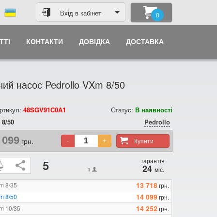
Вхід в кабінет
0
ТТІ
КОНТАКТИ
ДОВІДКА
ДОСТАВКА
ий насос Pedrollo VXm 8/50
ртикул:
48SGV91C0A1
Статус:
В наявності
8/50
Pedrollo
 099
грн.
Купити
-
+
гарантія
5
24
міс.
1
13 718
m 8/35
грн.
14 099
m 8/50
грн.
14 252
m 10/35
грн.