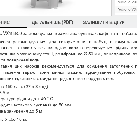
Pedrollo VX
Pedrollo VX
Pedrollo VX
ОПИС
ДЕТАЛЬНІШЕ (PDF)
ЗАЛИШИТИ ВІДГУК
Pedrollo VX
Pedrollo VX
 VXm 8/50 застосовується в заміських будинках, кафе та ін. об'єкта
асоси рекомендуються для використання в побуті, в комунально
овості, а також у всіх випадках, коли в перекачується рідини мо
частинки в зваженому стані, розмірами до Ø 50 мм, як наприклад, во
і та поверхневі води.
стання цих насосів рекомендується для осушення затоплених п
, підземні гаражі, зони мийки машин, відкачування побутових 
ційних відстійників, скидання рідкого гною і брудних вод.
а 450 л/хв. (27 m3 /год)
6.5 м
ература рідини до + 40 ° C
ердих частинок у суспензії до 50 мм
ина занурення до 5 м
ь 5 або 10 м.