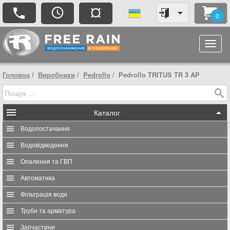
¤
0
Головна
Виробники
Pedrollo
Pedrollo TRITUS TR 3 AP
Каталог
Водопостачання
Водовідведення
Опалення та ГВП
Автоматика
Фільтрація води
Труби та арматура
Запчастини