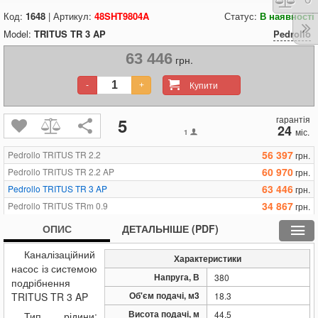
Код:
1648
| Артикул:
48SHT9804A
Статус:
В наявності
Model:
TRITUS TR 3 AP
Pedrollo
63 446
грн.
Купити
-
+
гарантія
5
24
міс.
1
56 397
Pedrollo TRITUS TR 2.2
грн.
60 970
Pedrollo TRITUS TR 2.2 AP
грн.
63 446
Pedrollo TRITUS TR 3 AP
грн.
34 867
Pedrollo TRITUS TRm 0.9
грн.
34 105
Pedrollo TRITUS TRm 0.75
грн.
ОПИС
ДЕТАЛЬНІШЕ (PDF)
36 582
Pedrollo TRITUS TRm 1.1
грн.
Каналізаційний
37 344
Pedrollo TRITUS TRm 1.3
грн.
Характеристики
насос із системою
60 970
Pedrollo TRITUS TRm 1.5
грн.
Напруга, В
380
подрібнення
79 070
Pedrollo TRITUS TRm 2.2 AP
грн.
Об'єм подачі, м3
TRITUS TR 3 AP
18.3
Висота подачі, м
44.5
Тип рідини: