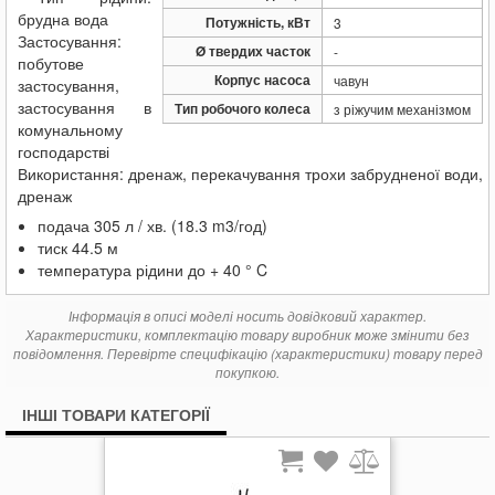
брудна вода
Потужність, кВт
3
Застосування:
Ø твердих часток
-
побутове
Корпус насоса
чавун
застосування,
застосування в
Тип робочого колеса
з ріжучим механізмом
комунальному
господарстві
Використання: дренаж, перекачування трохи забрудненої води,
дренаж
подача 305 л / хв. (18.3 m3/год)
тиск 44.5 м
температура рідини до + 40 ° C
Інформація в описі моделі носить довідковий характер.
Характеристики, комплектацію товару виробник може змінити без
повідомлення. Перевірте специфікацію (характеристики) товару перед
покупкою.
ІНШІ ТОВАРИ КАТЕГОРІЇ