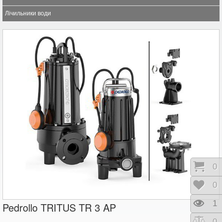
Лічильники води
Коши
0
Відк
0
Пере
1
Pedrollo TRITUS TR 3 AP
Порі
0