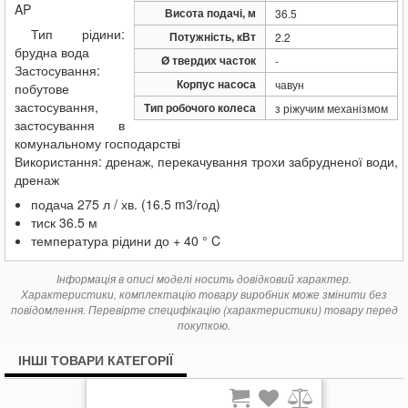
AP
Висота подачі, м
36.5
Тип рідини:
Потужність, кВт
2.2
брудна вода
Ø твердих часток
-
Застосування:
Корпус насоса
чавун
побутове
застосування,
Тип робочого колеса
з ріжучим механізмом
застосування в
комунальному господарстві
Використання: дренаж, перекачування трохи забрудненої води,
дренаж
подача 275 л / хв. (16.5 m3/год)
тиск 36.5 м
температура рідини до + 40 ° C
Інформація в описі моделі носить довідковий характер.
Характеристики, комплектацію товару виробник може змінити без
повідомлення. Перевірте специфікацію (характеристики) товару перед
покупкою.
ІНШІ ТОВАРИ КАТЕГОРІЇ