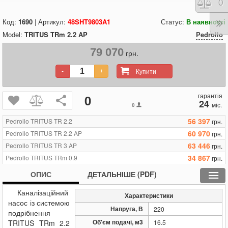
Порі
0
Код:
1690
| Артикул:
48SHT9803A1
Статус:
В наявності
Model:
TRITUS TRm 2.2 AP
Pedrollo
79 070
грн.
Купити
-
+
гарантія
0
24
міс.
0
56 397
Pedrollo TRITUS TR 2.2
грн.
60 970
Pedrollo TRITUS TR 2.2 AP
грн.
63 446
Pedrollo TRITUS TR 3 AP
грн.
34 867
Pedrollo TRITUS TRm 0.9
грн.
34 105
Pedrollo TRITUS TRm 0.75
грн.
ОПИС
ДЕТАЛЬНІШЕ (PDF)
36 582
Pedrollo TRITUS TRm 1.1
грн.
Каналізаційний
37 344
Pedrollo TRITUS TRm 1.3
грн.
Характеристики
насос із системою
60 970
Pedrollo TRITUS TRm 1.5
грн.
Напруга, В
220
подрібнення
79 070
Pedrollo TRITUS TRm 2.2 AP
грн.
Об'єм подачі, м3
TRITUS TRm 2.2
16.5