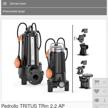
Запчастини
Лічильники води
Коши
0
Відк
0
Пере
1
Pedrollo TRITUS TRm 2.2 AP