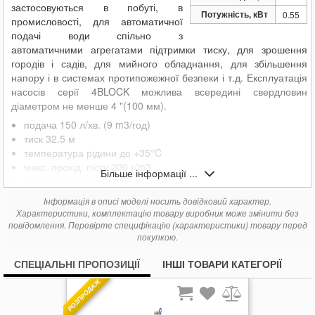
застосовуються в побуті, в
17 646
Pedrollo 4BLOCKm 8/5
грн.
Потужність, кВт
0.55
промисловості, для автоматичної
20 437
Pedrollo 4BLOCKm 8/8
грн.
подачі води спільно з
автоматичними агрегатами підтримки тиску, для зрошення
городів і садів, для мийного обладнання, для збільшення
напору і в системах протипожежної безпеки і т.д. Експлуатація
насосів серії 4BLOCK можлива всередині свердловин
діаметром не менше 4 "(100 мм).
подача 150 л/хв. (9 m3/год)
тиск 32.5 м
температура рідини до +35°C
макс. прохід. піску 200 г/m3
Більше інформації ...
занурення в воду до 60 м
Інформація в описі моделі носить довідковий характер.
Характеристики, комплектацію товару виробник може змінити без
повідомлення. Перевірте специфікацію (характеристики) товару перед
покупкою.
СПЕЦІАЛЬНІ ПРОПОЗИЦІЇ
ІНШІ ТОВАРИ КАТЕГОРІЇ
РОЗПРОДАЖ