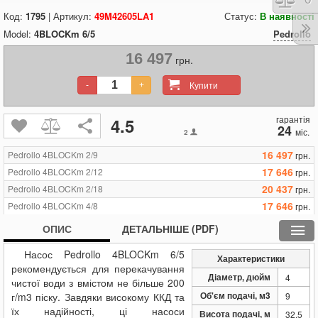
Код:
1795
| Артикул:
49M42605LA1
Статус:
В наявності
Model:
4BLOCKm 6/5
Pedrollo
16 497
грн.
Купити
-
+
гарантія
4.5
24
міс.
2
16 497
Pedrollo 4BLOCKm 2/9
грн.
17 646
Pedrollo 4BLOCKm 2/12
грн.
20 437
Pedrollo 4BLOCKm 2/18
грн.
17 646
Pedrollo 4BLOCKm 4/8
грн.
20 437
Pedrollo 4BLOCKm 4/13
грн.
ОПИС
ДЕТАЛЬНІШЕ (PDF)
17 376
Pedrollo 4BLOCKm 6/3
грн.
Насос Pedrollo 4BLOCKm 6/5
16 497
Pedrollo 4BLOCKm 6/5
грн.
Характеристики
рекомендується для перекачування
17 646
Pedrollo 4BLOCKm 6/7
грн.
Діаметр, дюйм
4
чистої води з вмістом не більше 200
20 437
Pedrollo 4BLOCKm 6/10
грн.
Об'єм подачі, м3
г/m3 піску. Завдяки високому ККД та
9
16 497
Pedrollo 4BLOCKm 8/3
грн.
їх надійності, ці насоси
Висота подачі, м
32.5