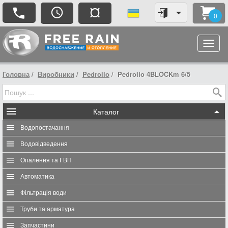
¤
0
Головна
Виробники
Pedrollo
Pedrollo 4BLOCKm 6/5
Каталог
Водопостачання
Водовідведення
Опалення та ГВП
Автоматика
Фільтрація води
Труби та арматура
Запчастини