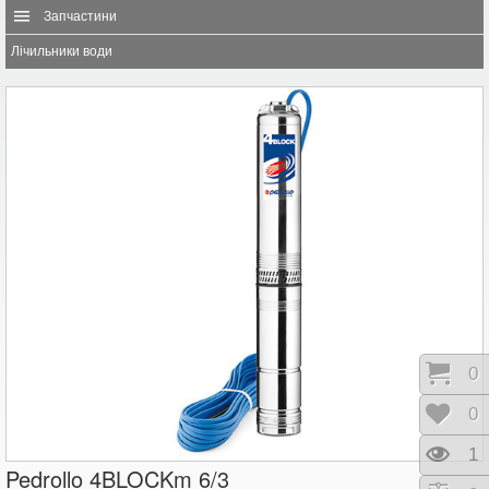
Запчастини
Лічильники води
Коши
0
Відк
0
Пере
1
Pedrollo 4BLOCKm 6/3