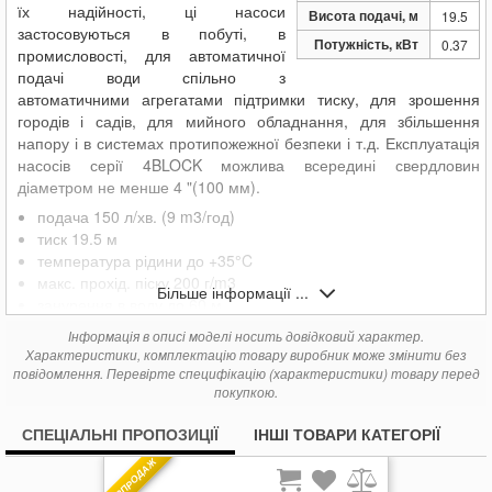
16 497
Pedrollo 4BLOCKm 8/3
грн.
їх надійності, ці насоси
Висота подачі, м
19.5
застосовуються в побуті, в
17 646
Pedrollo 4BLOCKm 8/5
грн.
Потужність, кВт
0.37
промисловості, для автоматичної
20 437
Pedrollo 4BLOCKm 8/8
грн.
подачі води спільно з
автоматичними агрегатами підтримки тиску, для зрошення
городів і садів, для мийного обладнання, для збільшення
напору і в системах протипожежної безпеки і т.д. Експлуатація
насосів серії 4BLOCK можлива всередині свердловин
діаметром не менше 4 "(100 мм).
подача 150 л/хв. (9 m3/год)
тиск 19.5 м
температура рідини до +35°C
макс. прохід. піску 200 г/m3
Більше інформації ...
занурення в воду до 60 м
Інформація в описі моделі носить довідковий характер.
Характеристики, комплектацію товару виробник може змінити без
повідомлення. Перевірте специфікацію (характеристики) товару перед
покупкою.
СПЕЦІАЛЬНІ ПРОПОЗИЦІЇ
ІНШІ ТОВАРИ КАТЕГОРІЇ
РОЗПРОДАЖ