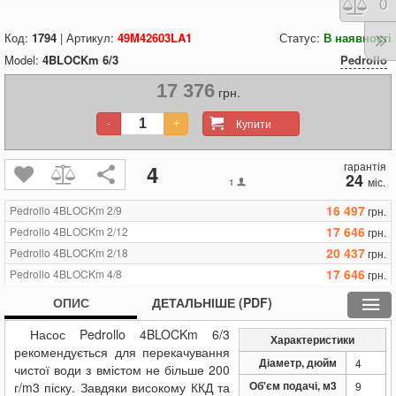
Порі
0
Код:
1794
| Артикул:
49M42603LA1
Статус:
В наявності
Model:
4BLOCKm 6/3
Pedrollo
17 376
грн.
Купити
-
+
гарантія
4
24
міс.
1
16 497
Pedrollo 4BLOCKm 2/9
грн.
17 646
Pedrollo 4BLOCKm 2/12
грн.
20 437
Pedrollo 4BLOCKm 2/18
грн.
17 646
Pedrollo 4BLOCKm 4/8
грн.
20 437
Pedrollo 4BLOCKm 4/13
грн.
ОПИС
ДЕТАЛЬНІШЕ (PDF)
17 376
Pedrollo 4BLOCKm 6/3
грн.
Насос Pedrollo 4BLOCKm 6/3
16 497
Pedrollo 4BLOCKm 6/5
грн.
Характеристики
рекомендується для перекачування
17 646
Pedrollo 4BLOCKm 6/7
грн.
Діаметр, дюйм
4
чистої води з вмістом не більше 200
20 437
Pedrollo 4BLOCKm 6/10
грн.
Об'єм подачі, м3
г/m3 піску. Завдяки високому ККД та
9