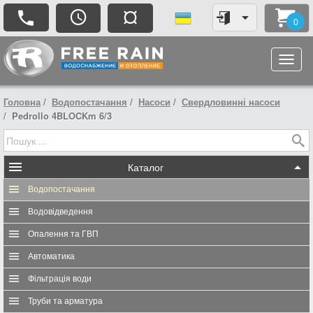
¤
0
Головна
Водопостачання
Насоси
Свердловинні насоси
Pedrollo 4BLOCKm 6/3
Каталог
Водопостачання
Водовідведення
Опалення та ГВП
Автоматика
Фільтрація води
Труби та арматура