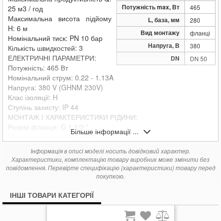
Потужність max, Вт
465
25 м3 / год
Максимальна висота підйому
L, база, мм
280
H: 6 м
Вид монтажу
фланці
Номінальний тиск: PN 10 бар
Напруга, В
380
Кількість швидкостей: 3
ЕЛЕКТРИЧНІ ПАРАМЕТРИ:
DN
DN 50
Потужність: 465 Вт
Номінальний струм: 0.22 - 1.13A
Напруга:
380 V (GHNM 230V)
Клас ізоляції: H
Ступінь захисту: IP 44
МОНТАЖ І ХАРАКТЕРИСТИКИ РІДИНИ:
Розмір фланця: G 1 1/2 "
Більше інформації ...
Монтажна довжина: 250 мм
Температурний діапазон рідини: -10 - 110 oC
Інформація в описі моделі носить довідковий характер.
Діапазон робочої температури: 0 - 40 oC
Характеристики, комплектацію товару виробник може змінити без
Максимальний тиск при 50/80 / 110oC: 0,05 / 0,8 / 1,4 бар
повідомлення. Перевірте специфікацію (характеристики) товару перед
МАТЕРІАЛИ:
покупкою.
Робоче колесо: noryl (норіл)
ІНШІ ТОВАРИ КАТЕГОРІЇ
Матеріал корпусу: сірий чавун
ІНШЕ:
Конструкція корпусу: одинарна