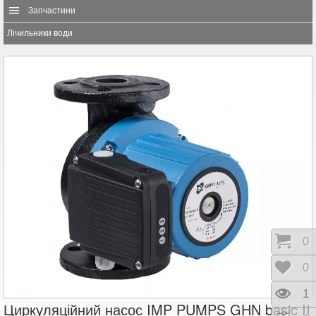
Запчастини
Лічильники води
Коши
0
Відк
0
Пере
1
Циркуляційний насос IMP PUMPS GHN basic II