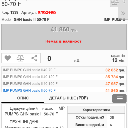
Порі
0
50-70 F
Код:
1339
| Артикул:
979524465
Model:
GHN basic II 50-70 F
IMP PUMPS
41 860
грн.
Немає в наявності
гарантія
0
12
міс.
0
32 852
IMP PUMPS GHN basic II 40-70 F
грн.
35 784
IMP PUMPS GHN basic II 40-120 F
грн.
47 957
IMP PUMPS GHN basic II 40-190 F
грн.
41 860
IMP PUMPS GHN basic II 50-70 F
грн.
43 804
IMP PUMPS GHN basic II 50-120 F
ОПИС
ДЕТАЛЬНІШЕ (PDF)
грн.
52 066
IMP PUMPS GHN basic II 65-70 F
грн.
Циркуляційний насос IMP
Характеристики
53 661
IMP PUMPS GHN basic II 65-120 F
грн.
PUMPS GHN basic II 50-70 F
Об'єм подачі, м3
60 351
25
IMP PUMPS GHN basic II 80-70 F
грн.
ТЕХНІЧНІ ДАНІ:
63 529
IMP PUMPS GHN basic II 80-120 F
Висота подачі, м
6
грн.
Максимальна продуктивність Q: