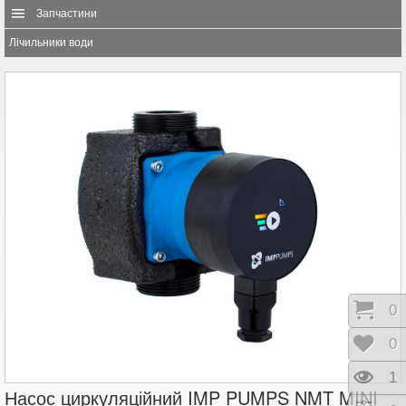
Запчастини
Лічильники води
Коши
0
Відк
0
Пере
1
Насос циркуляційний IMP PUMPS NMT MINI