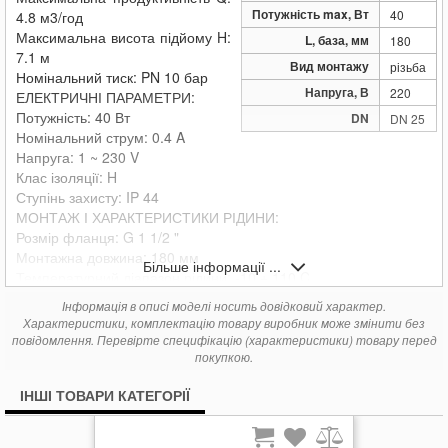
Потужність max, Вт
40
4.8 м3/год
Максимальна висота підйому H:
L, база, мм
180
7.1 м
Вид монтажу
різьба
Номінальний тиск: PN 10 бар
Напруга, В
220
ЕЛЕКТРИЧНІ ПАРАМЕТРИ:
Потужність: 40 Вт
DN
DN 25
Номінальний струм: 0.4 A
Напруга: 1 ~ 230 V
Клас ізоляції: H
Ступінь захисту: IP 44
МОНТАЖ І ХАРАКТЕРИСТИКИ РІДИНИ:
Розмір фланця: G 1 1/2 "
Монтажна довжина: 180 мм
Більше інформації ...
Температурний діапазон рідини: -10 + 110 C
Діапазон робочої температури: 0 + 40 C
Інформація в описі моделі носить довідковий характер.
МАТЕРІАЛИ:
Характеристики, комплектацію товару виробник може змінити без
Робоче колесо: noryl (норіл)
повідомлення. Перевірте специфікацію (характеристики) товару перед
Матеріал корпусу: сірий чавун
покупкою.
ІНШЕ:
ІНШІ ТОВАРИ КАТЕГОРІЇ
Конструкція корпусу: одинарна
Вага нетто: 1.73 кг
Тип рідини: Water VDI 2035, glycol 40%