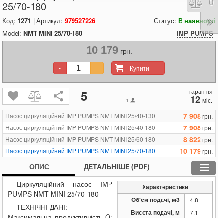
Порі
0
25/70-180
Код:
1271
| Артикул:
979527226
Статус:
В наявності
Model:
NMT MINI 25/70-180
IMP PUMPS
10 179
грн.
Купити
-
+
гарантія
5
12
міс.
1
7 908
Насос циркуляційний IMP PUMPS NMT MINI 25/40-130
грн.
7 908
Насос циркуляційний IMP PUMPS NMT MINI 25/40-180
грн.
8 822
Насос циркуляційний IMP PUMPS NMT MINI 25/60-180
грн.
10 179
Насос циркуляційний IMP PUMPS NMT MINI 25/70-180
грн.
16 677
Насос циркуляційний IMP PUMPS NMT MINI 25/80-180
грн.
ОПИС
ДЕТАЛЬНІШЕ (PDF)
15 556
Насос циркуляційний IMP PUMPS NMT MINI 32/70-180
грн.
Циркуляційний насос IMP
12 726
Насос циркуляційний IMP PUMPS NMT MINI 32/80-180
грн.
Характеристики
PUMPS NMT MINI 25/70-180
21 680
Насос циркуляційний IMP PUMPS NMT MINI 32/100-180
грн.
Об'єм подачі, м3
4.8
ТЕХНІЧНІ ДАНІ:
Висота подачі, м
7.1
Максимальна продуктивність Q: