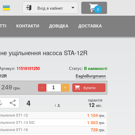
Вхід в кабінет
0
ТТІ
КОНТАКТИ
ДОВІДКА
ДОСТАВКА
не ущільнення насоса STA-12R
 Артикул:
11516101250
Статус:
В наявності
12R
EagleBurgmann
249
грн.
Купити
-
+
гарантія
4
12
міс.
1
1 104
ільнення ST1-12
грн.
1 503
ільнення ST1-14 SIC
грн.
728
ільнення ST1-16
грн.