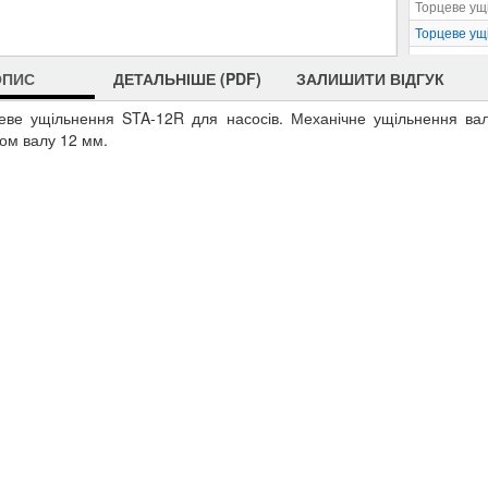
Торцеве ущ
Торцеве ущ
Торцеве ущ
ОПИС
ДЕТАЛЬНІШЕ (PDF)
ЗАЛИШИТИ ВІДГУК
Торцеве ущ
Торцеве ущ
еве ущільнення STA-12R для насосів.
Механічне ущільнення ва
Торцеве ущ
ом валу 12 мм.
Торцеве ущ