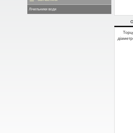
Лічильники води
Торц
діаметр