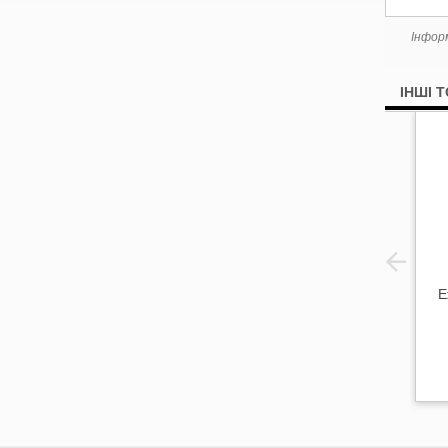
Інфор
ІНШІ 
Е