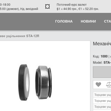
¤
0-18:00
Поточний курс валют
5:00 (домовл), Нд. вихідний
$1 = 44.90 грн., €1 = 52.20 грн.
ГОЛОВНА
НОВИНИ
СТА
еве ущільнення STA-12R
Механіч
Код:
1000
|
Model:
STA-
Торцеве ущ
Торцеве ущ
Торцеве ущ