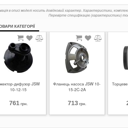
мація в описі моделі носить довідковий характер. Характеристики, компле
Перевірте специфікацію (характеристики) тов
ТОВАРИ КАТЕГОРІЇ
жектор-дифузор JSW
Фланець насоса JSW 10-
Торцеве
10-12-15
15-2C-2A
761
713
грн.
грн.