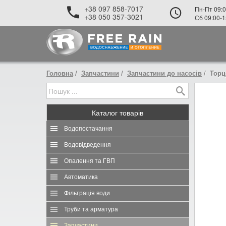
+38 097 858-7017
Пн-Пт 09:0
+38 050 357-3021
Сб 09:00-1
Головна
Запчастини
Запчастини до насосів
Торц
Каталог
товарів
Водопостачання
Водовідведення
Опалення та ГВП
Автоматика
Фільтрація води
Труби та арматура
Запчастини