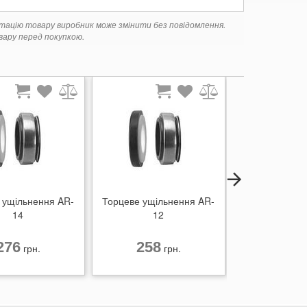
ктацію товару виробник може змінити без повідомлення.
ару перед покупкою.
 ущільнення AR-
Торцеве ущільнення AR-
Конденсатор 
14
12
14 
276
258
164
грн.
грн.
г