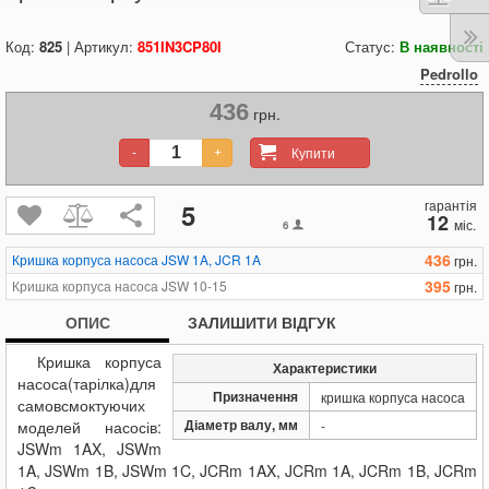
Код:
825
| Артикул:
851IN3CP80I
Статус:
В наявності
Pedrollo
436
грн.
Купити
-
+
гарантія
5
12
міс.
6
436
Кришка корпуса насоса JSW 1A, JCR 1A
грн.
395
Кришка корпуса насоса JSW 10-15
грн.
ОПИС
ЗАЛИШИТИ ВІДГУК
Кришка корпуса
Характеристики
насоса(тарілка)для
Призначення
кришка корпуса насоса
самовсмоктуючих
Діаметр валу, мм
моделей насосів:
-
JSWm 1AX, JSWm
1A, JSWm 1B, JSWm 1C, JCRm 1AX, JCRm 1A, JCRm 1B, JCRm