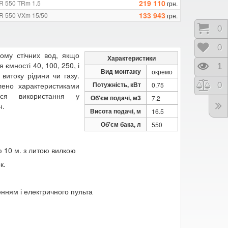
219 110
AR 550 TRm 1.5
грн.
133 943
AR 550 VXm 15/50
грн.
Коши
0
Відк
0
йому стічних вод, якщо
Характеристики
ємності 40, 100, 250, і
Пере
1
Вид монтажу
окремо
витоку рідини чи газу.
Потужність, кВт
Порі
0
ено характеристиками
0.75
ться використання у
Об'єм подачі, м3
7.2
н.
Висота подачі, м
16.5
Об'єм бака, л
550
 10 м. з литою вилкою
к.
нням і електричного пульта