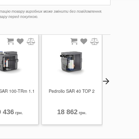
ктацію товару виробник може змінити без повідомлення.
ару перед покупкою.
 SAR 100-TRm 1.1
Pedrollo SAR 40 TOP 2
Pedrollo SA
10/5
0 436
18 862
57 15
грн.
грн.