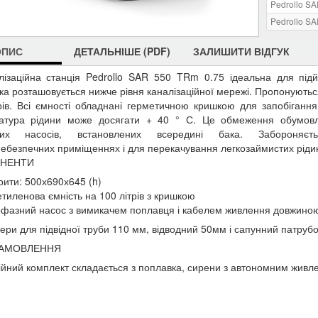
Pedrollo S
Pedrollo S
ОПИС
ДЕТАЛЬНІШЕ (PDF)
ЗАЛИШИТИ ВІДГУК
лізаційна станція Pedrollo SAR 550 TRm 0.75 ідеальна для під
ка розташовується нижче рівня каналізаційної мережі. Пропонуються 
рів. Всі ємності обладнані герметичною кришкою для запобігання 
атура рідини може досягати + 40 ° С. Це обмеження обумовл
них насосів, встановлених всередині бака. Забороняє
ебезпечних приміщеннях і для перекачування легкозаймистих ріди
НЕНТИ
рити: 500х690х645 (h)
етиленова ємність на 100 літрів з кришкою
фазний насос з вимикачем поплавця і кабелем
живлення довжиною
ери для підвідної труби 110 мм, відводний 50мм і сапунний патрубо
ЗАМОВЛЕННЯ
ійний комплект складається з поплавка, сирени з автономним живле