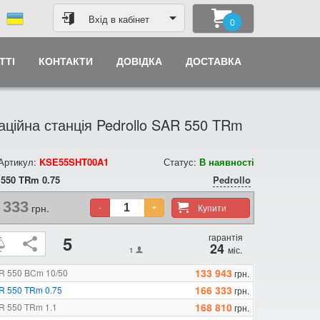
Вхід в кабінет
0
ТТІ
КОНТАКТИ
ДОВІДКА
ДОСТАВКА
аційна станція Pedrollo SAR 550 TRm
 Артикул:
KSE55SHT00A1
Статус:
В наявності
550 TRm 0.75
Pedrollo
 333
грн.
Купити
-
+
гарантія
5
24
міс.
1
133 943
AR 550 BCm 10/50
грн.
166 333
AR 550 TRm 0.75
грн.
168 810
AR 550 TRm 1.1
грн.