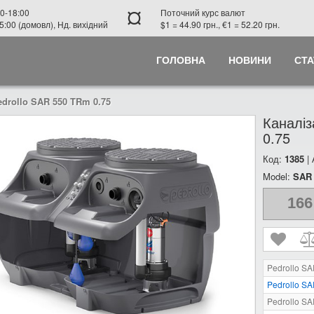
¤
0-18:00
Поточний курс валют
5:00 (домовл), Нд. вихідний
$1 = 44.90 грн., €1 = 52.20 грн.
ГОЛОВНА
НОВИНИ
СТА
drollo SAR 550 TRm 0.75
Каналіз
0.75
Код:
1385
|
Model:
SAR 
166
Pedrollo S
Pedrollo S
Pedrollo S