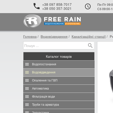
+38 097 858-7017
Пн-Пт 09:0
+38 050 357-3021
Сб 09:00-1
Головна
Водовідведення
Каналізаційні станції
Pe
Каталог
товарів
Водопостачання
Водовідведення
Опалення та ГВП
Автоматика
Фільтрація води
Труби та арматура
Запчастини