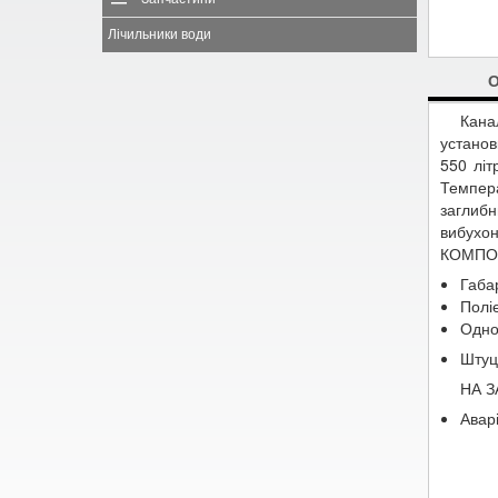
Лічильники води
Кана
установ
550 літ
Темпер
заглиб
вибухон
КОМПО
Габа
Полі
Одно
Штуц
НА 
Авар