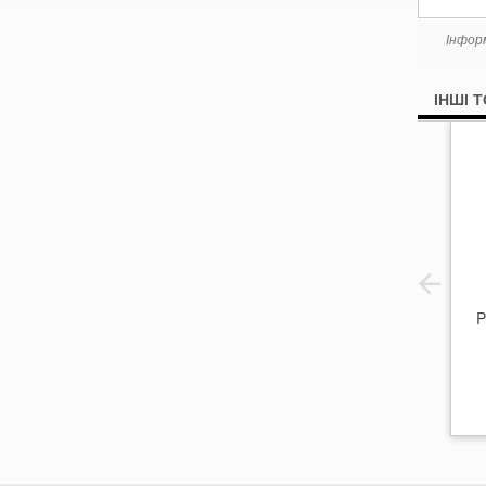
Інфор
ІНШІ 
P