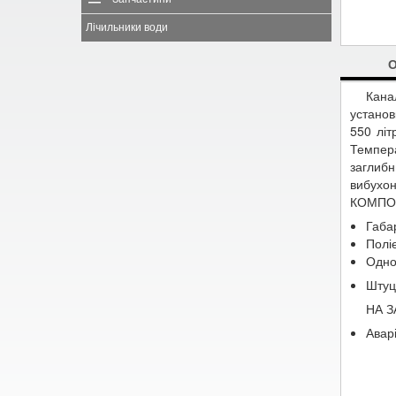
Лічильники води
Кана
установ
550 літ
Темпер
заглиб
вибухон
КОМПО
Габа
Полі
Одно
Штуц
НА 
Авар