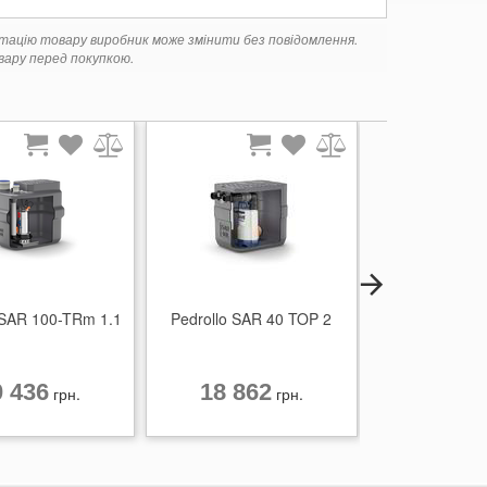
ктацію товару виробник може змінити без повідомлення.
ару перед покупкою.
 SAR 100-TRm 1.1
Pedrollo SAR 40 TOP 2
Pedrollo SA
10/5
0 436
18 862
57 15
грн.
грн.