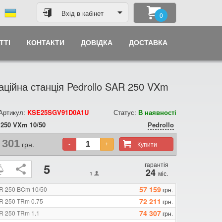
Вхід в кабінет
0
ТТІ
КОНТАКТИ
ДОВІДКА
ДОСТАВКА
аційна станція Pedrollo SAR 250 VXm
 Артикул:
KSE25SGV91D0A1U
Статус:
В наявності
250 VXm 10/50
Pedrollo
 301
грн.
Купити
-
+
гарантія
5
24
міс.
1
57 159
AR 250 BCm 10/50
грн.
72 211
AR 250 TRm 0.75
грн.
74 307
AR 250 TRm 1.1
грн.