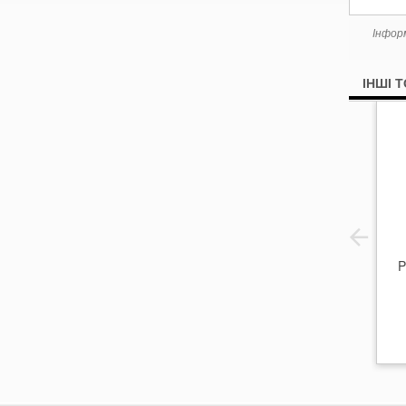
Інфор
ІНШІ 
P