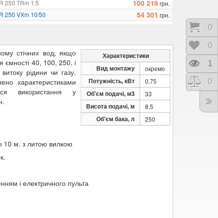
100 219
AR 250 TRm 1.5
грн.
54 301
AR 250 VXm 10/50
грн.
56 587
AR 250 VXm 15/35
грн.
Коши
0
Відк
0
йому стічних вод, якщо
Характеристики
ємності 40, 100, 250, і
Пере
1
Вид монтажу
окремо
витоку рідини чи газу.
Потужність, кВт
Порі
0
ено характеристиками
0.75
ться використання у
Об'єм подачі, м3
33
н.
Висота подачі, м
8.5
Об'єм бака, л
250
 10 м. з литою вилкою
к.
нням і електричного пульта