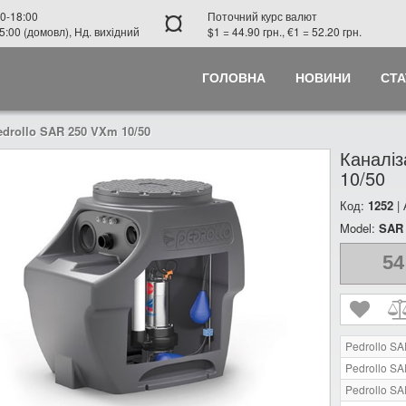
¤
0-18:00
Поточний курс валют
5:00 (домовл), Нд. вихідний
$1 = 44.90 грн., €1 = 52.20 грн.
ГОЛОВНА
НОВИНИ
СТА
drollo SAR 250 VXm 10/50
Каналіз
10/50
Код:
1252
|
Model:
SAR 
54
Pedrollo S
Pedrollo S
Pedrollo S