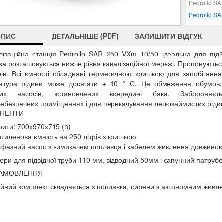
Pedrollo S
Pedrollo S
Pedrollo S
ОПИС
ДЕТАЛЬНІШЕ (PDF)
ЗАЛИШИТИ ВІДГУК
лізаційна станція Pedrollo SAR 250 VXm 10/50 ідеальна для під
ка розташовується нижче рівня каналізаційної мережі. Пропонуються 
рів. Всі ємності обладнані герметичною кришкою для запобігання 
атура рідини може досягати + 40 ° С. Це обмеження обумовл
них насосів, встановлених всередині бака. Забороняє
ебезпечних приміщеннях і для перекачування легкозаймистих ріди
НЕНТИ
рити: 700х970х715 (h)
етиленова ємність на 250 літрів з кришкою
фазний насос з вимикачем поплавця і кабелем
живлення довжиною
ери для підвідної труби 110 мм, відводний 50мм і сапунний патрубо
ЗАМОВЛЕННЯ
ійний комплект складається з поплавка, сирени з автономним живле