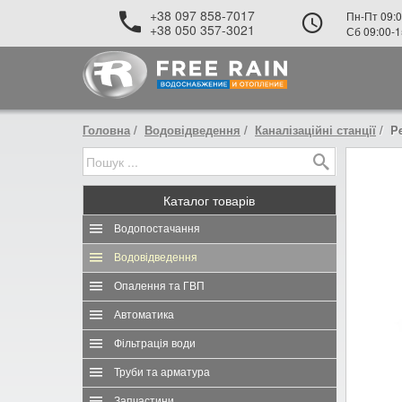
+38 097 858-7017
Пн-Пт 09:0
+38 050 357-3021
Сб 09:00-1
Головна
Водовідведення
Каналізаційні станції
Pe
Каталог
товарів
Водопостачання
Водовідведення
Опалення та ГВП
Автоматика
Фільтрація води
Труби та арматура
Запчастини