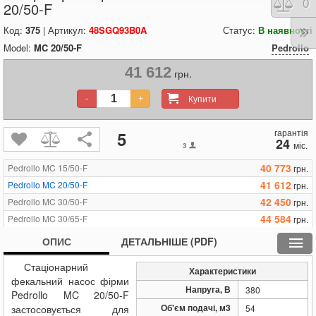
Порі
0
20/50-F
Код:
375
| Артикул:
48SGQ93B0A
Статус:
В наявності
Model:
MC 20/50-F
Pedrollo
41 612
грн.
Купити
-
+
гарантія
5
24
міс.
3
40 773
Pedrollo MC 15/50-F
грн.
41 612
Pedrollo MC 20/50-F
грн.
42 450
Pedrollo MC 30/50-F
грн.
44 584
Pedrollo MC 30/65-F
грн.
48 928
Pedrollo MC 40/50-F
грн.
ОПИС
ДЕТАЛЬНІШЕ (PDF)
51 062
Pedrollo MC 40/65-F
грн.
Стаціонарний
Характеристики
фекальний насос фірми
Напруга, В
380
Pedrollo MC 20/50-F
Об'єм подачі, м3
застосовується для
54