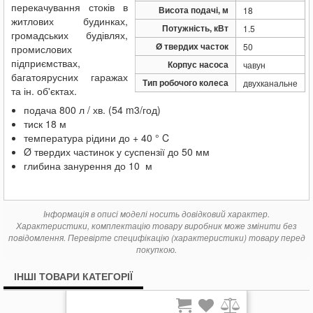
перекачування стоків в
Висота подачі, м
18
житлових будинках,
Потужність, кВт
1.5
громадських будівлях,
Ø твердих часток
50
промислових
підприємствах,
Корпус насоса
чавун
багатоярусних гаражах
Тип робочого колеса
двухканальне
та ін. об'єктах.
подача 800 л / хв. (54 m3/год)
тиск
18 м
температура рідини до + 40 ° C
Ø твердих частинок у суспензії до 50 мм
глибина занурення до 10 м
Інформація в описі моделі носить довідковий характер.
Характеристики, комплектацію товару виробник може змінити без
повідомлення. Перевірте специфікацію (характеристики) товару перед
покупкою.
ІНШІ ТОВАРИ КАТЕГОРІЇ