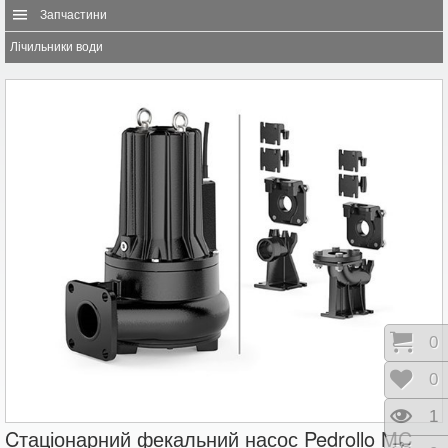
Запчастини
Лічильники води
Коши
0
Відк
0
Пере
1
Cтаціонарний фекальний насос Pedrollo MC