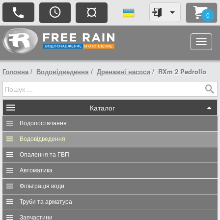
¤
0
Головна
Водовідведення
Дренажні насоси
RXm 2 Pedrollo
Каталог
Водопостачання
Водовідведення
Опалення та ГВП
Автоматика
Фільтрація води
Труби та арматура
Запчастини