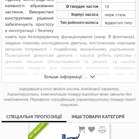
наявності абразивних
Ø твердих часток
10
частинок. Використані
Корпус насоса
нерж. сталь
конструктивні рішення
Тип робочого колеса
відкритого типу
забезпечують простоту
в експлуатації і безпеку
навіть при безперервному функціонуванні (напр. В фонтанах),
завдяки повному охолодженню двигуна, постаченому хорошим
запасом потужності і подвійному механічному ущільненню.
Полегшений демонтаж двигуна і насоса робить простим і
зручним технічне обслуговування та ремонт. Ці насоси
особливо придатні для осушення затоплених приміщень
невеликого обсягу, в надзвичайних ситуаціях, таких як,
Більше інформації ...
(приміщення, підвали, бокси), для спорожнення басейнів, ванн
і акваріумів, переробки побутових стоків, (пральні і посудомийні
Інформація в описі моделі носить довідковий характер.
машини), для подачі води в садові фонтани, для зрошення
Характеристики, комплектацію товару виробник може змінити без
невеликих садів і городів з накопичувачів, для осушення
повідомлення. Перевірте специфікацію (характеристики) товару перед
невеликих каналізаційних відстійників.
покупкою.
подача 220 л / хв. (13.2 m3 / ч)
СПЕЦІАЛЬНІ ПРОПОЗИЦІЇ
ІНШІ ТОВАРИ КАТЕГОРІЇ
тиск
10 м
ХІТ ПРОДАЖУ
температура рідини до + 90 ° C
Ø твердих частинок у суспензії до 10 мм
глибина занурення до 10 м