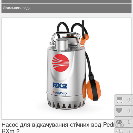
Лічильники води
Коши
0
Відк
0
Пере
1
Насос для відкачування стічних вод Pedrollo
RXm 2
Порі
0