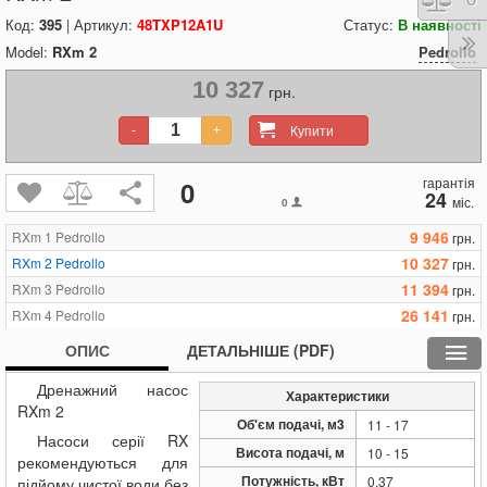
Код:
395
| Артикул:
48TXP12A1U
Статус:
В наявності
Model:
RXm 2
Pedrollo
10 327
грн.
Купити
-
+
гарантія
0
24
міс.
0
9 946
RXm 1 Pedrollo
грн.
10 327
RXm 2 Pedrollo
грн.
11 394
RXm 3 Pedrollo
грн.
26 141
RXm 4 Pedrollo
грн.
27 131
RXm 5 Pedrollo
грн.
ОПИС
ДЕТАЛЬНІШЕ (PDF)
Дренажний насос
Характеристики
RXm 2
Об'єм подачі, м3
11 - 17
Насоси серії RX
Висота подачі, м
10 - 15
рекомендуються для
Потужність, кВт
0.37
підйому чистої води без