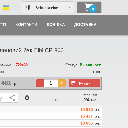
Вхід в кабінет
0
ТТІ
КОНТАКТИ
ДОВІДКА
ДОСТАВКА
леновий бак Elbi CP 800
ртикул:
1720439
Статус:
В наявності
00
Elbi
 481
грн.
Купити
-
+
гарантія
0
24
міс.
0
10 823
грн.
16 481
грн.
18 695
0
грн.