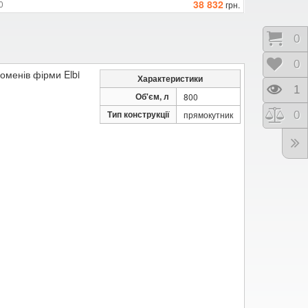
38 832
0
грн.
Коши
0
Відк
0
роменів фірми
Elbi
Характеристики
Пере
1
Об'єм, л
800
Тип конструкції
Порі
0
прямокутник