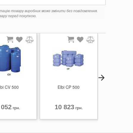
ктацію товару виробник може змінити без повідомлення.
ару перед покупкою.
lbi CV 500
Elbi CP 500
Elbi CH
 052
10 823
6 49
грн.
грн.