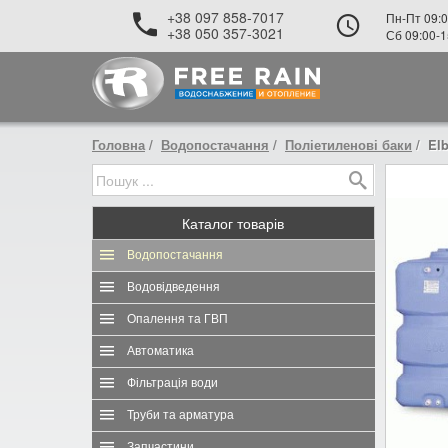
+38 097 858-7017
Пн-Пт 09:0
+38 050 357-3021
Сб 09:00-1
Головна
Водопостачання
Поліетиленові баки
Elb
Каталог
товарів
Водопостачання
Водовідведення
Опалення та ГВП
Автоматика
Фільтрація води
Труби та арматура
Запчастини