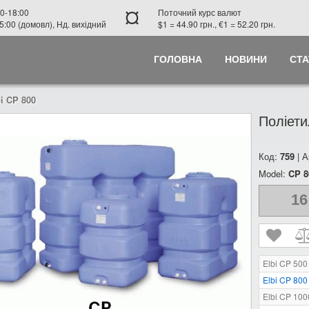
¤
0-18:00
Поточний курс валют
5:00 (домовл), Нд. вихідний
$1 = 44.90 грн., €1 = 52.20 грн.
ГОЛОВНА
НОВИНИ
СТА
i CP 800
Поліети
Код:
759
| А
Model:
CP 8
16
Elbi CP 500
Elbi CP 800
Elbi CP 100