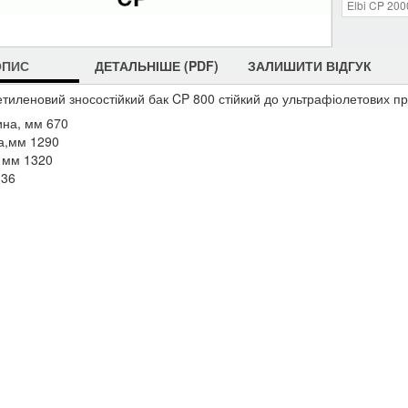
Elbi CP 200
ОПИС
ДЕТАЛЬНІШЕ (PDF)
ЗАЛИШИТИ ВІДГУК
етиленовий зносостійкий
бак CP 800
стійкий до ультрафіолетових п
на, мм 670
а,мм 1290
 мм 1320
 36