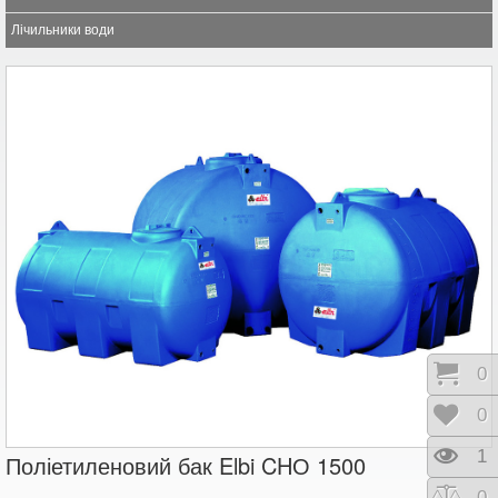
Лічильники води
Коши
0
Відк
0
Пере
1
Поліетиленовий бак Elbi CHО 1500
Порі
0