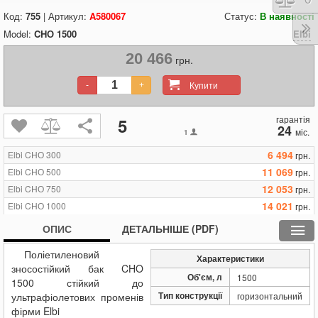
Код:
755
| Артикул:
A580067
Статус:
В наявності
Model:
CHО 1500
Elbi
20 466
грн.
Купити
-
+
гарантія
5
24
міс.
1
6 494
Elbi CHО 300
грн.
11 069
Elbi CHО 500
грн.
12 053
Elbi CHО 750
грн.
14 021
Elbi CHО 1000
грн.
20 466
Elbi CHО 1500
грн.
ОПИС
ДЕТАЛЬНІШЕ (PDF)
26 133
Elbi CHО 2000
грн.
Поліетиленовий
39 619
Elbi CHО 3000
грн.
Характеристики
зносостійкий
бак CHO
61 921
Elbi CHО 5000
грн.
Об'єм, л
1500
1500
стійкий до
Тип конструкції
ультрафіолетових променів
горизонтальний
фірми
Elbi