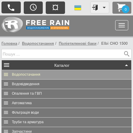
¤
0
Головна
Водопостачання
Поліетиленові баки
Elbi CHО 1500
Каталог
Водопостачання
Водовідведення
Опалення та ГВП
Автоматика
Фільтрація води
Труби та арматура
Запчастини