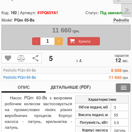
Код:
192
| Артикул:
41PQ65YA1
Статус:
Під замовлення
Model:
PQm 65-Bs
Pedrollo
11 660
грн.
Купити
-
+
гарантія
5
12
міс.
2
8 688
Pedrollo PQm 60-Bs
грн.
11 660
Pedrollo PQm 65-Bs
грн.
ОПИС
ДЕТАЛЬНІШЕ (PDF)
Насос PQm 60-Bs з вихровим
Характеристики
робочим колесом застосовується
Об'єм подачі, м3
3
на промислових лініях різних
Висота подачі, м
виробничих процесів.
Корпус
55
насоса -
латунь
, крильчатка -
Потужність, кВт
0.5
латунь.
Корпус насоса
латунь