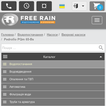
¤
0
Головна
Водопостачання
Насоси
Вихрові насоси
Pedrollo PQm 65-Bs
Каталог
Водопостачання
Водовідведення
Опалення та ГВП
Автоматика
Фільтрація води
Труби та арматура