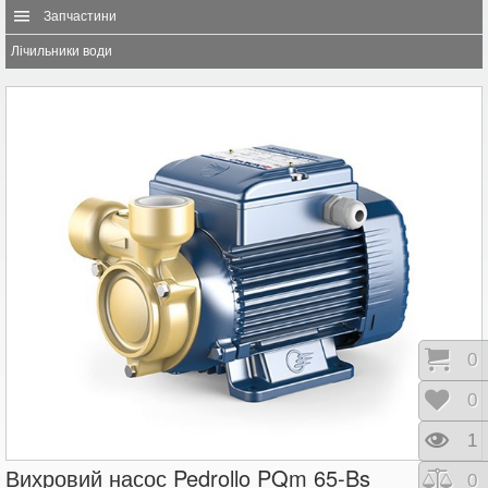
Запчастини
Лічильники води
Коши
0
Відк
0
Пере
1
Вихровий насос Pedrollo PQm 65-Bs
Порі
0