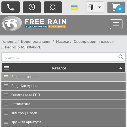
¤
0
Головна
Водопостачання
Насоси
Свердловинні насоси
Pedrollo 6SR36/8-PD
Каталог
Водопостачання
Водовідведення
Опалення та ГВП
Автоматика
Фільтрація води
Труби та арматура