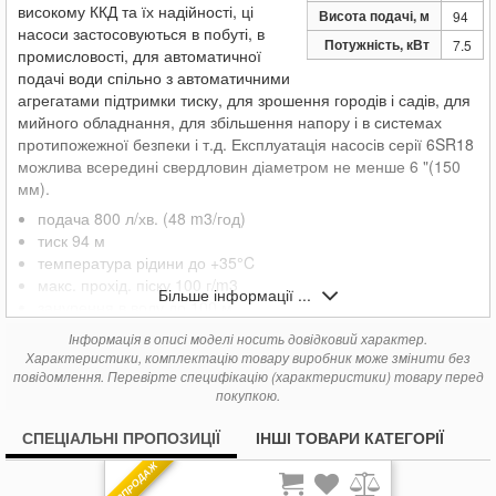
117 724
Pedrollo 6SR44/8-PD
грн.
високому ККД та їх надійності, ці
Висота подачі, м
94
насоси застосовуються в побуті, в
131 348
Pedrollo 6SR44/9-PD
грн.
Потужність, кВт
7.5
промисловості, для автоматичної
137 612
Pedrollo 6SR44/11-PD
грн.
подачі води спільно з автоматичними
агрегатами підтримки тиску, для зрошення городів і садів, для
мийного обладнання, для збільшення напору і в системах
протипожежної безпеки і т.д. Експлуатація насосів серії 6SR18
можлива всередині свердловин діаметром не менше 6 "(150
мм).
подача 800 л/хв. (48 m3/год)
тиск
94 м
температура рідини до +35°C
макс. прохід. піску 100 г/m3
Більше інформації ...
занурення в воду до 100 м
Інформація в описі моделі носить довідковий характер.
Характеристики, комплектацію товару виробник може змінити без
повідомлення. Перевірте специфікацію (характеристики) товару перед
покупкою.
СПЕЦІАЛЬНІ ПРОПОЗИЦІЇ
ІНШІ ТОВАРИ КАТЕГОРІЇ
РОЗПРОДАЖ