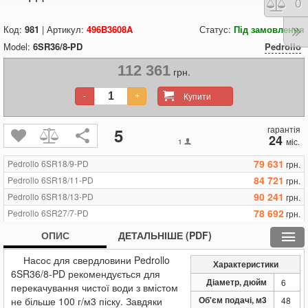
Порі
0
Код:
981
| Артикул:
496B3608A
Статус:
Під замовлення
Model:
6SR36/8-PD
Pedrollo
112 361
грн.
Купити
-
+
гарантія
5
24
міс.
1
79 631
Pedrollo 6SR18/9-PD
грн.
84 721
Pedrollo 6SR18/11-PD
грн.
90 241
Pedrollo 6SR18/13-PD
грн.
78 692
Pedrollo 6SR27/7-PD
грн.
82 763
Pedrollo 6SR27/8-PD
грн.
ОПИС
ДЕТАЛЬНІШЕ (PDF)
86 482
Pedrollo 6SR27/10-PD
грн.
Насос для свердловини Pedrollo
112 361
Pedrollo 6SR36/8-PD
грн.
Характеристики
6SR36/8-PD рекомендується для
125 672
Pedrollo 6SR36/10-PD
грн.
Діаметр, дюйм
6
перекачування чистої води з вмістом
128 216
Pedrollo 6SR36/11-PD
грн.
Об'єм подачі, м3
не більше 100
г/м3
піску. Завдяки
48