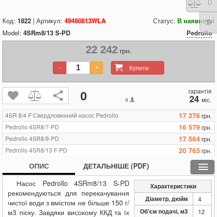
Порі
0
Код:
1822
| Артикул:
49480813WLA
Статус:
В наявності
Model:
4SRm8/13 S-PD
Pedrollo
22 242
грн.
Купити
-
+
гарантія
0
24
міс.
0
17 376
4SR 8/4 F Свердловинний насос Pedrollo
грн.
16 579
Pedrollo 4SR8/7-PD
грн.
17 564
Pedrollo 4SR8/9-PD
грн.
20 765
Pedrollo 4SR8/13 F-PD
грн.
26 018
Pedrollo 4SR8/17 F-PD
грн.
ОПИС
ДЕТАЛЬНІШЕ (PDF)
22 242
Pedrollo 4SRm8/13 S-PD
грн.
Насос Pedrollo 4SRm8/13 S-PD
Характеристики
рекомендуються для перекачування
Діаметр, дюйм
4
чистої води з вмістом не більше 150 г/
Об'єм подачі, м3
м3 піску. Завдяки високому ККД та їх
12