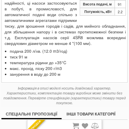
надійності, ці насоси застосовуються
Висота подачі, м
91
в побуті, в промисловості, для
Потужність, кВт
2.2
автоматичної подачі води спільно з
автоматичними агрегатами підтримки
тиску, для зрошення городів і садів, для мийного обладнання,
для збільшення напору і в системах протипожежної безпеки і
т.д. Експлуатація насосів серії 4SR8 можлива всередині
свердловин діаметром не менше 4 "(100 мм).
подача 200 л/хв. (12.0 m3/год)
тиск 91 м
температура рідини до +35°C
макс. прохід. піску 200 г/m3
занурення в воду до 200 м
Інформація в описі моделі носить довідковий характер.
Характеристики, комплектацію товару виробник може змінити без
повідомлення. Перевірте специфікацію (характеристики) товару перед
покупкою.
СПЕЦІАЛЬНІ ПРОПОЗИЦІЇ
ІНШІ ТОВАРИ КАТЕГОРІЇ
РОЗПРОДАЖ