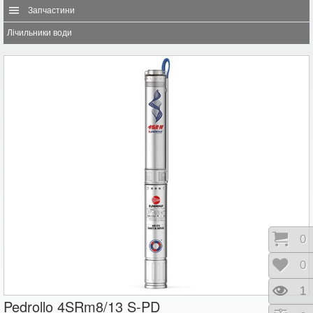
Запчастини
Лічильники води
Коши
0
Відк
0
Пере
1
Pedrollo 4SRm8/13 S-PD