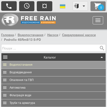
¤
0
Головна
Водопостачання
Насоси
Свердловинні насоси
Pedrollo 4SRm8/13 S-PD
Каталог
Водопостачання
Водовідведення
Опалення та ГВП
Автоматика
Фільтрація води
Труби та арматура