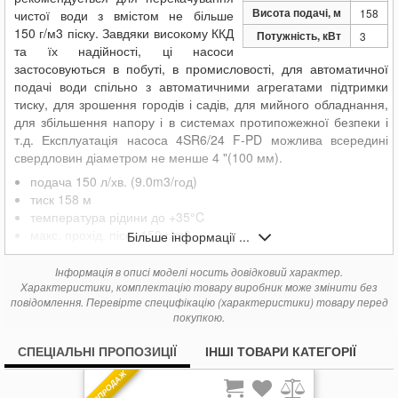
Висота подачі, м
158
чистої води з вмістом не більше
150 г/м3 піску. Завдяки високому ККД
Потужність, кВт
3
та їх надійності, ці насоси
застосовуються в побуті, в промисловості, для автоматичної
подачі води спільно з автоматичними агрегатами підтримки
тиску, для зрошення городів і садів, для мийного обладнання,
для збільшення напору і в системах протипожежної безпеки і
т.д. Експлуатація насоса 4SR6/24 F-PD можлива всередині
свердловин діаметром не менше 4 "(100 мм).
подача 150 л/хв. (9.0m3/год)
тиск 158 м
температура рідини до +35°C
макс. прохід. піску 150 г/m3
Більше інформації ...
занурення в воду до 200 м
Інформація в описі моделі носить довідковий характер.
Аналог насосу 4SR 6/23
Характеристики, комплектацію товару виробник може змінити без
повідомлення. Перевірте специфікацію (характеристики) товару перед
покупкою.
СПЕЦІАЛЬНІ ПРОПОЗИЦІЇ
ІНШІ ТОВАРИ КАТЕГОРІЇ
РОЗПРОДАЖ