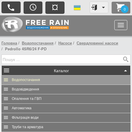
¤
0
Головна
Водопостачання
Насоси
Свердловинні насоси
Pedrollo 4SR6/24 F-PD
Каталог
Водопостачання
Водовідведення
Опалення та ГВП
Автоматика
Фільтрація води
Труби та арматура