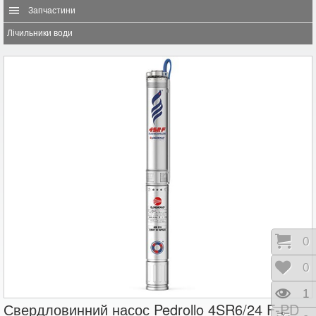
Запчастини
Лічильники води
Коши
0
Відк
0
Пере
1
Свердловинний насос Pedrollo 4SR6/24 F-PD