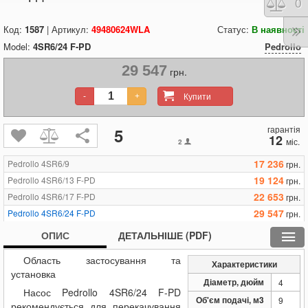
Порі
0
Код:
1587
| Артикул:
49480624WLA
Статус:
В наявності
Model:
4SR6/24 F-PD
Pedrollo
29 547
грн.
Купити
-
+
гарантія
5
12
міс.
2
17 236
Pedrollo 4SR6/9
грн.
19 124
Pedrollo 4SR6/13 F-PD
грн.
22 653
Pedrollo 4SR6/17 F-PD
грн.
29 547
Pedrollo 4SR6/24 F-PD
грн.
37 836
Pedrollo 4SR6/32 F-PD
грн.
ОПИС
ДЕТАЛЬНІШЕ (PDF)
48 424
Pedrollo 4SR6/43
грн.
Область застосування та
20 190
Pedrollo 4SR6m/13 F-PD
грн.
Характеристики
установка
Діаметр, дюйм
4
Насос Pedrollo 4SR6/24 F-PD
Об'єм подачі, м3
9
рекомендується для перекачування