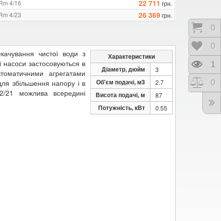
22 711
SRm 4/16
грн.
26 369
SRm 4/23
грн.
Коши
0
Відк
0
качування чистої води з
Характеристики
ці насоси застосовуються в
Пере
1
Діаметр, дюйм
3
втоматичними агрегатами
Об'єм подачі, м3
Порі
0
для збільшення напору і в
2.7
2/21 можлива всередині
Висота подачі, м
87
Потужність, кВт
0.55