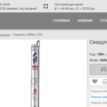
¤
0-18:00
Поточний курс валют
5:00 (домовл), Нд. вихідний
$1 = 44.90 грн., €1 = 52.20 грн.
ГОЛОВНА
НОВИНИ
СТА
насоси
Pedrollo 3SRm 2/21
Свердло
Код:
1594
|
Model:
3SRm
21
Pedrollo 3
Pedrollo 3
Pedrollo 3