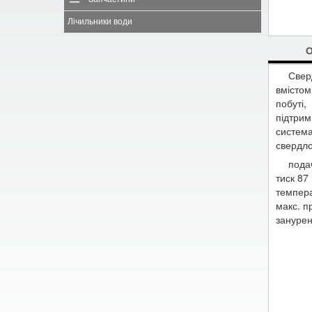
Лічильники води
Свер
вмістом
побуті
підтрим
систем
свердло
подач
тиск 87
темпера
макс. пр
занурен