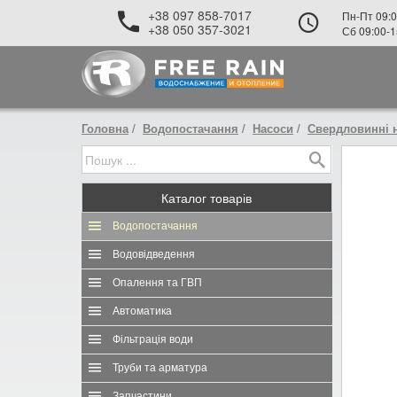
+38 097 858-7017
Пн-Пт 09:0
+38 050 357-3021
Сб 09:00-1
Головна
Водопостачання
Насоси
Свердловинні 
Каталог
товарів
Водопостачання
Водовідведення
Опалення та ГВП
Автоматика
Фільтрація води
Труби та арматура
Запчастини