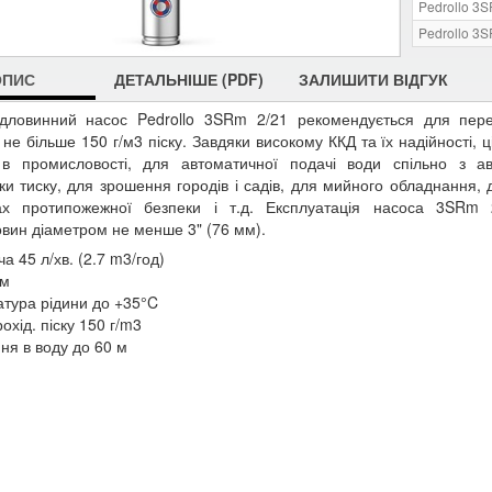
Pedrollo 3
Pedrollo 3
ОПИС
ДЕТАЛЬНІШЕ (PDF)
ЗАЛИШИТИ ВІДГУК
дловинний насос Pedrollo 3SRm 2/21 рекомендується для пере
 не більше 150 г/м3 піску. Завдяки високому ККД та їх надійності, 
, в промисловості, для автоматичної подачі води спільно з а
ки тиску, для зрошення городів і садів, для мийного обладнання, 
ах протипожежної безпеки і т.д. Експлуатація насоса 3SRm 
вин діаметром не менше 3" (76 мм).
а 45 л/хв. (2.7 m3/год)
 м
тура рідини до +35°C
охід. піску 150 г/m3
ня в воду до 60 м