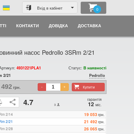
Вхід в кабінет
0
ТТІ
КОНТАКТИ
ДОВІДКА
ДОСТАВКА
винний насос Pedrollo 3SRm 2/21
 Артикул:
4931221PLA1
Статус:
В наявності
 2/21
Pedrollo
 492
грн.
Купити
-
+
гарантія
4.7
12
міс.
3
19 053
SRm 2/14
грн.
21 492
SRm 2/21
грн.
26 065
SRm 2/28
грн.