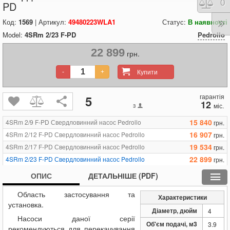
Порі
0
PD
Код:
1569
| Артикул:
49480223WLA1
Статус:
В наявності
Model:
4SRm 2/23 F-PD
Pedrollo
22 899
грн.
Купити
-
+
гарантія
5
12
міс.
3
15 840
4SRm 2/9 F-PD Свердловинний насос Pedrollo
грн.
16 907
4SRm 2/12 F-PD Свердловинний насос Pedrollo
грн.
19 534
4SRm 2/17 F-PD Свердловинний насос Pedrollo
грн.
22 899
4SRm 2/23 F-PD Свердловинний насос Pedrollo
грн.
15 923
4SRm 4/8 F-PD Свердловинний насос Pedrollo
грн.
ОПИС
ДЕТАЛЬНІШЕ (PDF)
17 810
4SRm 4/12 F-PD Свердловинний насос Pedrollo
грн.
Область застосування та
20 519
4SRm 4/15 F-PD Свердловинний насос Pedrollo
грн.
Характеристики
установка.
25 115
4SRm 4/22 F-PD Свердловинний насос Pedrollo
грн.
Діаметр, дюйм
4
Насоси даної серії
30 614
Pedrollo 4SR4/30 F-PD
грн.
Об'єм подачі, м3
3.9
рекомендуються для перекачування