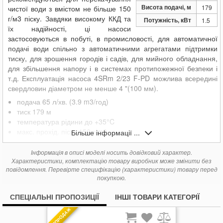
28 136
Pedrollo 4SRm 2/33 F-PD
грн.
Висота подачі, м
179
чистої води з вмістом не більше 150
г/м3
піску. Завдяки високому ККД та
Потужність, кВт
1.5
їх надійності, ці насоси
застосовуються в побуті, в промисловості, для автоматичної
подачі води спільно з автоматичними агрегатами підтримки
тиску, для зрошення городів і садів, для мийного обладнання,
для збільшення напору і в системах протипожежної безпеки і
т.д. Експлуатація
насоса 4SRm 2/23 F-PD
можлива всередині
свердловин діаметром не менше 4 "(100 мм).
подача 65 л/хв. (3.9 m3/год)
тиск 179 м
температура рідини до +35°C
макс. прохід. піску 150 г/m3
Більше інформації ...
занурення в воду до 200 м
Інформація в описі моделі носить довідковий характер.
Аналог насосу 4SR2m/27-PD.
Характеристики, комплектацію товару виробник може змінити без
повідомлення. Перевірте специфікацію (характеристики) товару перед
покупкою.
СПЕЦІАЛЬНІ ПРОПОЗИЦІЇ
ІНШІ ТОВАРИ КАТЕГОРІЇ
РОЗПРОДАЖ