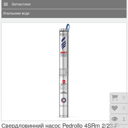
Запчастини
Лічильники води
Коши
0
Відк
0
Пере
1
Свердловинний насос Pedrollo 4SRm 2/23 F-