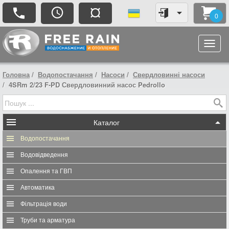
¤
0
Головна
Водопостачання
Насоси
Свердловинні насоси
4SRm 2/23 F-PD Свердловинний насос Pedrollo
Каталог
Водопостачання
Водовідведення
Опалення та ГВП
Автоматика
Фільтрація води
Труби та арматура