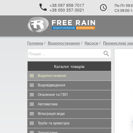
+38 097 858-7017
Пн-Пт 09:0
+38 050 357-3021
Сб 09:00-1
Головна
Водопостачання
Насоси
Промислові на
Каталог
товарів
Водопостачання
Водовідведення
Опалення та ГВП
Автоматика
Фільтрація води
Труби та арматура
Запчастини