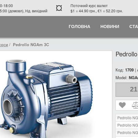
¤
0-18:00
Поточний курс валют
5:00 (домовл), Нд. вихідний
$1 = 44.90 грн., €1 = 52.20 грн.
ГОЛОВНА
НОВИНИ
СТА
соси
Pedrollo NGAm 3C
Pedrol
Код:
1709
|
Model:
NGA
21
Pedrollo N
Pedrollo N
Pedrollo N