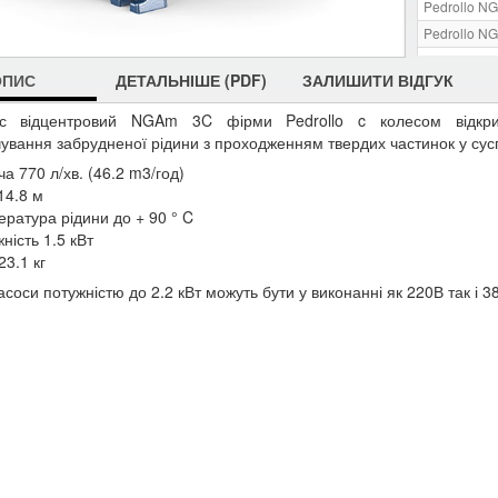
Pedrollo N
Pedrollo N
Pedrollo N
ОПИС
ДЕТАЛЬНІШЕ (PDF)
ЗАЛИШИТИ ВІДГУК
Pedrollo N
Pedrollo N
с відцентровий NGAm 3C фірми Pedrollo c колесом відкри
ування забрудненої рідини з проходженням твердих частинок у сусп
а 770 л/хв. (46.2 m3/год)
14.8 м
ература рідини до + 90 ° C
ність 1.5 кВт
23.1 кг
асоси потужністю до 2.2 кВт можуть бути у виконанні як 220В так і 3