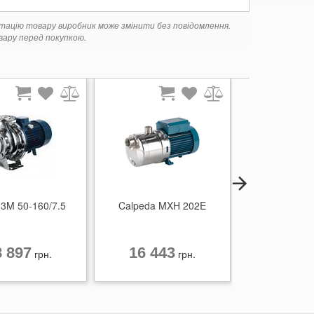
ктацію товару виробник може змінити без повідомлення.
ару перед покупкою.
 3M 50-160/7.5
Calpeda MXH 202E
Ebara 3M 40
8 897
16 443
64 57
грн.
грн.