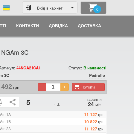
Вхід в кабінет
0
ТТІ
КОНТАКТИ
ДОВІДКА
ДОСТАВКА
lo NGAm 3C
 Артикул:
44NGA21CA1
Статус:
В наявності
m 3C
Pedrollo
 492
грн.
Купити
-
+
гарантія
5
24
міс.
1
11 127
GAm 1A
грн.
10 822
GAm 1B
грн.
11 127
GAm 2A
грн.