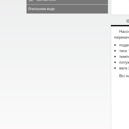
Лічильники води
Насо
перекач
подач
тиск 
темп
потуж
вага 
Всі н