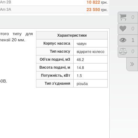
10 822
GAm 2B
грн.
23 550
GAm 3A
грн.
22 292
GAm 3B
грн.
Коши
0
21 492
GAm 3C
грн.
Відк
0
20 272
GAm 3D
грн.
того типу для
Характеристики
ензії 20 мм.
Пере
1
Корпус насоса
чавун
Тип насосу
Порі
0
відкрите колесо
Об'єм подачі, м3
46.2
Висота подачі, м
14.8
Потужність, кВт
1.5
80В.
Тип з'єднання
різьба