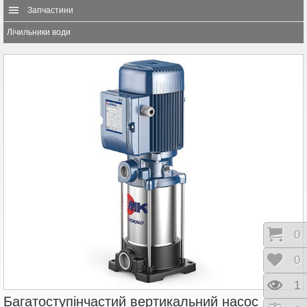
Запчастини
Лічильники води
Коши
0
Відк
0
Пере
1
Багатоступінчастий вертикальний насос