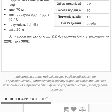
27 589
Pedrollo MK 8/6
грн.
Об'єм подачі, м3
7.2
год)
25 531
Pedrollo MKm 8/5
грн.
тиск
70 м
Висота подачі, м
70
27 589
Pedrollo MKm 8/6
грн.
температура рідини до +
Потужність, кВт
1.1
40 ° C
Тип з'єднання
різьба
потужність 1.1 кВт
вага 20 кг
Всі насоси потужністю до 2.2 кВт можуть бути у виконанні як
220В так і 380В.
Інформація в описі моделі носить довідковий характер.
Характеристики, комплектацію товару виробник може змінити без
повідомлення. Перевірте специфікацію (характеристики) товару перед
покупкою.
ІНШІ ТОВАРИ КАТЕГОРІЇ