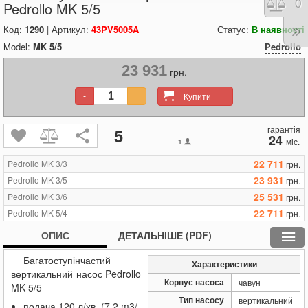
Порі
0
Pedrollo MK 5/5
Код:
1290
| Артикул:
43PV5005A
Статус:
В наявності
Model:
MK 5/5
Pedrollo
23 931
грн.
Купити
-
+
гарантія
5
24
міс.
1
22 711
Pedrollo MK 3/3
грн.
23 931
Pedrollo MK 3/5
грн.
25 531
Pedrollo MK 3/6
грн.
22 711
Pedrollo MK 5/4
грн.
23 931
Pedrollo MK 5/5
грн.
ОПИС
ДЕТАЛЬНІШЕ (PDF)
25 531
Pedrollo MK 5/7
грн.
Багатоступінчастий
27 589
Pedrollo MK 5/8
грн.
Характеристики
вертикальний насос Pedrollo
22 711
Pedrollo MK 8/4
грн.
Корпус насоса
чавун
MK 5/5
25 531
Pedrollo MK 8/5
грн.
Тип насосу
вертикальний
подача 120 л/хв. (7.2 m3/