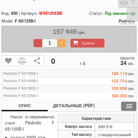
Порі
0
Код:
830
| Артикул:
4F65125XBE
Статус:
Під замовлення
Model:
F 65/125B-I
Pedrollo
157 949
грн.
Купити
-
+
гарантія
0
24
міс.
0
136 115
Pedrollo F 50/160A-I
грн.
133 714
Pedrollo F 50/160B-I
грн.
130 856
Pedrollo F 50/160C-I
грн.
160 350
Pedrollo F 65/125A-I
грн.
157 949
Pedrollo F 65/125B-I
грн.
ОПИС
ДЕТАЛЬНІШЕ (PDF)
155 701
Pedrollo F 65/125C-I
грн.
Насос із нержавіючої
Характеристики
сталі Pedrollo F
Корпус насоса
AISI 316
65/125B-I
Тип насосу
стандартизований
подача 2000 л/хв.