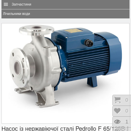
Запчастини
Лічильники води
Коши
0
Відк
0
Пере
1
Насос із нержавіючої сталі Pedrollo F 65/125B-I