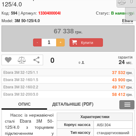
Порі
0
125/4.0
Код:
594
| Артикул:
1330400004I
Статус:
В наявності
Model:
3M 50-125/4.0
Ebara
67 338
грн.
Купити
-
+
гарантія
0
24
міс.
0
37 532
Ebara 3M 32-125/1.1
грн.
43 900
Ebara 3M 32-160/1.5
грн.
49 747
Ebara 3M 32-160/2.2
грн.
58 412
Ebara 3M 32-200/3.0
грн.
67 547
Ebara 3M 32-200/4.0
грн.
ОПИС
ДЕТАЛЬНІШЕ (PDF)
76 838
Ebara 3M 32-200/5.5
грн.
Насос із нержавіючої
44 161
Ebara 3M 40-125/1.5
грн.
Характеристики
сталі Ebara 3M 50-
47 345
Ebara 3M 40-125/2.2
грн.
Корпус насоса
AISI 304
125/4.0 з торцевим
57 263
Ebara 3M 40-160/3.0
грн.
Тип насосу
підключенням у
стандартизований