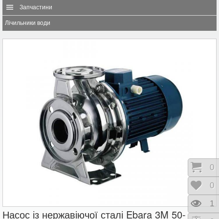
Запчастини
Лічильники води
Коши
0
Відк
0
Пере
1
Насос із нержавіючої сталі Ebara 3M 50-