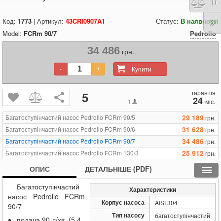
Порі
0
Код:
1773
| Артикул:
43CRI0907A1
Статус:
В наявності
Model:
FCRm 90/7
Pedrollo
34 486
грн.
Купити
-
+
гарантія
5
24
міс.
1
29 189
Багатоступінчастий насос Pedrollo FCRm 90/5
грн.
31 628
Багатоступінчастий насос Pedrollo FCRm 90/6
грн.
34 486
Багатоступінчастий насос Pedrollo FCRm 90/7
грн.
25 912
Багатоступінчастий насос Pedrollo FCRm 130/3
грн.
28 389
Багатоступінчастий насос Pedrollo FCRm 130/4
грн.
ОПИС
ДЕТАЛЬНІШЕ (PDF)
30 866
Багатоступінчастий насос Pedrollo FCRm 130/5
грн.
Багатоступінчастий
35 248
Багатоступінчастий насос Pedrollo FCRm 130/6
грн.
Характеристики
насос Pedrollo FCRm
25 912
Багатоступінчастий насос Pedrollo FCRm 200/3
грн.
Корпус насоса
AISI 304
90/7
28 389
Багатоступінчастий насос Pedrollo FCRm 200/4
грн.
Тип насосу
багатоступінчастий
подача 90 л/хв. (5.4