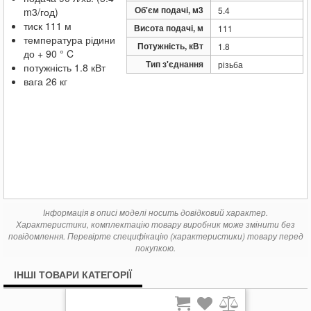
30 866
Багатоступінчастий насос Pedrollo FCRm 200/5
грн.
Об'єм подачі, м3
5.4
m3/год)
35 248
Багатоступінчастий насос Pedrollo FCRm 200/6
грн.
тиск 111 м
Висота подачі, м
111
температура рідини
Потужність, кВт
1.8
до + 90 ° C
Тип з'єднання
різьба
потужність 1.8 кВт
вага 26 кг
Інформація в описі моделі носить довідковий характер.
Характеристики, комплектацію товару виробник може змінити без
повідомлення. Перевірте специфікацію (характеристики) товару перед
покупкою.
ІНШІ ТОВАРИ КАТЕГОРІЇ