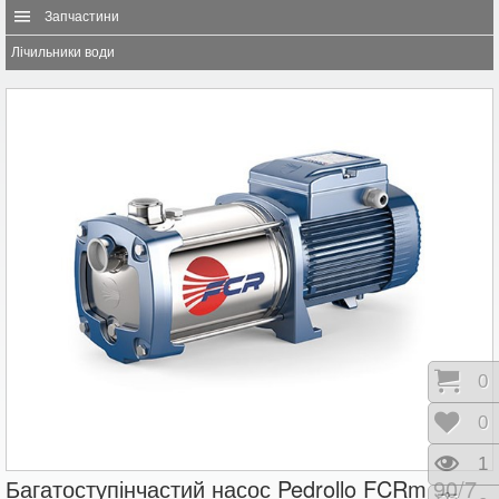
Запчастини
Лічильники води
Коши
0
Відк
0
Пере
1
Багатоступінчастий насос Pedrollo FCRm 90/7