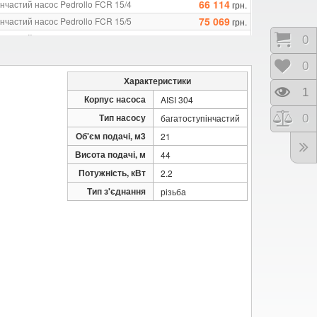
66 114
нчастий насос Pedrollo FCR 15/4
грн.
75 069
нчастий насос Pedrollo FCR 15/5
грн.
53 920
нчастий насос Pedrollo FCR 30/2
грн.
Коши
0
49 919
інчастий насос Pedrollo FCR 30/2R
грн.
Відк
0
66 114
нчастий насос Pedrollo FCR 30/3
грн.
Характеристики
75 069
нчастий насос Pedrollo FCR 30/4
грн.
Пере
1
Корпус насоса
AISI 304
Тип насосу
Порі
0
багатоступінчастий
Об'єм подачі, м3
21
Висота подачі, м
44
Потужність, кВт
2.2
Тип з'єднання
різьба