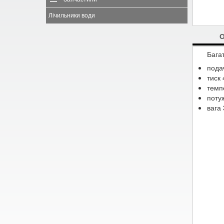
Лічильники води
Бага
подач
тиск 
темп
потуж
вага 