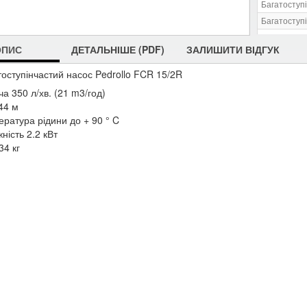
Багатоступі
Багатоступі
Багатоступі
ОПИС
ДЕТАЛЬНІШЕ (PDF)
ЗАЛИШИТИ ВІДГУК
Багатоступ
Багатоступі
тоступінчастий насос Pedrollo FCR 15/2R
Багатоступі
а 350 л/хв. (21 m3/год)
44 м
ература рідини до + 90 ° C
ність 2.2 кВт
34 кг