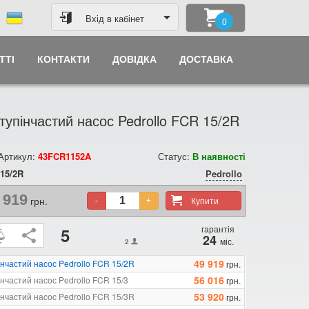
Вхід в кабінет
0
ТТІ
КОНТАКТИ
ДОВІДКА
ДОСТАВКА
тупінчастий насос Pedrollo FCR 15/2R
 Артикул:
43FCR1152A
Статус:
В наявності
15/2R
Pedrollo
 919
грн.
Купити
-
+
гарантія
5
24
міс.
2
49 919
інчастий насос Pedrollo FCR 15/2R
грн.
56 016
нчастий насос Pedrollo FCR 15/3
грн.
53 920
інчастий насос Pedrollo FCR 15/3R
грн.