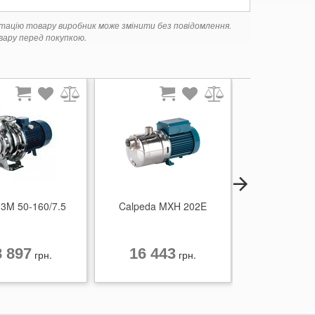
ктацію товару виробник може змінити без повідомлення.
ару перед покупкою.
 3M 50-160/7.5
Calpeda MXH 202E
Ebara 3M 40
8 897
16 443
64 57
грн.
грн.