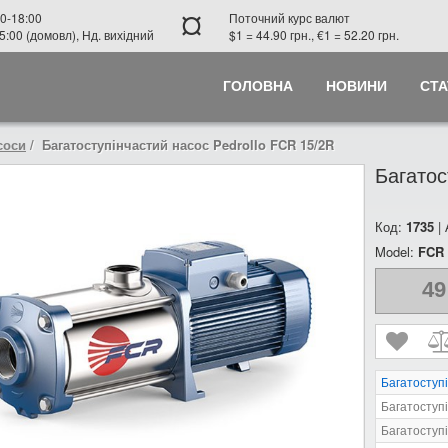
¤
0-18:00
Поточний курс валют
5:00 (домовл), Нд. вихідний
$1 = 44.90 грн., €1 = 52.20 грн.
ГОЛОВНА
НОВИНИ
СТА
соси
Багатоступінчастий насос Pedrollo FCR 15/2R
Багатос
Код:
1735
|
Model:
FCR 
49
Багатоступ
Багатоступі
Багатоступ