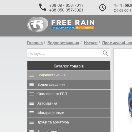
+38 097 858-7017
Пн-Пт 09:0
+38 050 357-3021
Сб 09:00-1
Головна
Водопостачання
Насоси
Промислові на
Каталог
товарів
Водопостачання
Водовідведення
Опалення та ГВП
Автоматика
Фільтрація води
Труби та арматура
Запчастини