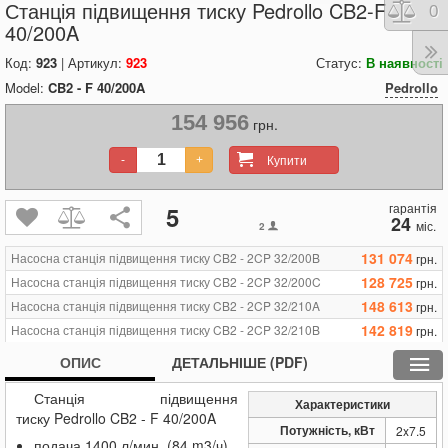
Станція підвищення тиску Pedrollo CB2-F
Порі
0
40/200A
Код:
923
| Артикул:
923
Статус:
В наявності
Model:
CB2 - F 40/200A
Pedrollo
154 956
грн.
Купити
-
+
гарантія
5
24
міс.
2
131 074
Насосна станція підвищення тиску CB2 - 2CP 32/200B
грн.
128 725
Насосна станція підвищення тиску CB2 - 2CP 32/200C
грн.
148 613
Насосна станція підвищення тиску CB2 - 2CP 32/210A
грн.
142 819
Насосна станція підвищення тиску CB2 - 2CP 32/210B
грн.
136 555
Насосна станція підвищення тиску CB2 - F 40/160A
грн.
ОПИС
ДЕТАЛЬНІШЕ (PDF)
154 956
Насосна станція підвищення тиску CB2 - F 40/200A
грн.
Станція підвищення
158 479
Насосна станція підвищення тиску CB2 - F 50/160A
грн.
Характеристики
тиску Pedrollo CB2 - F 40/200A
Потужність, кВт
2x7.5
подача 1400 л/мин. (84 m3/ч)