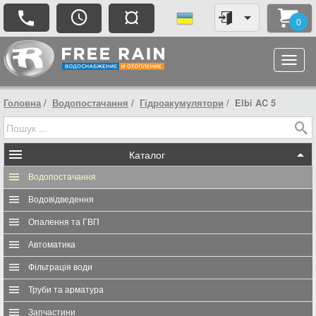
¤
0
Головна
Водопостачання
Гідроакумулятори
Elbi AC 5
Каталог
Водопостачання
Водовідведення
Опалення та ГВП
Автоматика
Фільтрація води
Труби та арматура
Запчастини