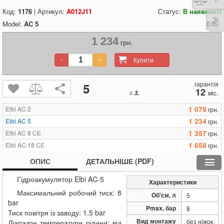
Код:
1176
| Артикул:
A012J11
Статус:
В наявності
Model:
AC 5
Elbi
1 234
грн.
Купити
-
+
гарантія
5
12
міс.
3
1 079
Elbi AC 2
грн.
1 234
Elbi AC 5
грн.
1 357
Elbi AC 8 CE
грн.
1 658
Elbi AC 18 CE
грн.
1 922
Elbi AC 25 CE
грн.
ОПИС
ДЕТАЛЬНІШЕ (PDF)
1 629
Elbi AC-25-GMP
грн.
Гідроакумулятор Elbi AC-5
Характеристики
Максимальний робочий тиск: 8
Об'єм, л
5
bar
Pmax, бар
8
Тиск повітря із заводу: 1.5 bar
Вид монтажу
без ніжок
Діапазон температури рідини: від