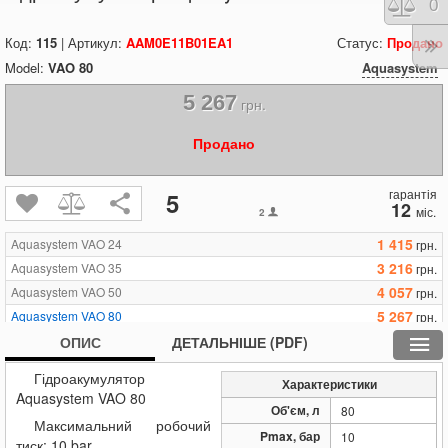
Порі
0
Код:
115
| Артикул:
AAM0E11B01EA1
Статус:
Продано
Model:
VAO 80
Aquasystem
5 267
грн.
Продано
гарантія
5
12
міс.
2
1 415
Aquasystem VAO 24
грн.
3 216
Aquasystem VAO 35
грн.
4 057
Aquasystem VAO 50
грн.
5 267
Aquasystem VAO 80
грн.
7 077
Aquasystem VAO 100
ОПИС
ДЕТАЛЬНІШЕ (PDF)
грн.
9 316
Aquasystem VAO 150
грн.
Гідроакумулятор
Характеристики
13 927
Aquasystem VAO 200
грн.
Aquasystem VAO 80
Об'єм, л
80
Максимальний робочий
Pmax, бар
10
тиск: 10 bar