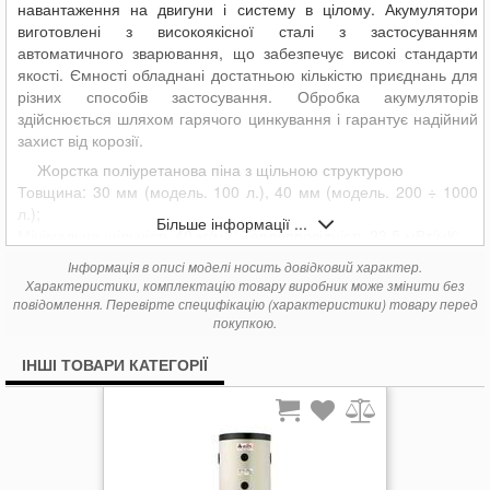
навантаження на двигуни і систему в цілому. Акумулятори
виготовлені з високоякісної сталі з застосуванням
автоматичного зварювання, що забезпечує високі стандарти
якості. Ємності обладнані достатньою кількістю приєднань для
різних способів застосування. Обробка акумуляторів
здійснюється шляхом гарячого цинкування і гарантує надійний
захист від корозії.
Жорстка поліуретанова піна з щільною структурою
Товщина: 30 мм (модель. 100 л.), 40 мм (модель. 200 ÷ 1000
л.);
Більше інформації ...
Мінімальна щільність 40 кг/м3; Теплопровідність 23,5 мВт/мК;
Зовнішнє оздоблення: синій (мод. 100 л.), Сірий полістирол
Інформація в описі моделі носить довідковий характер.
RAL 9006 (мод. 200 ÷ 1000 л.);
Характеристики, комплектацію товару виробник може змінити без
повідомлення. Перевірте специфікацію (характеристики) товару перед
AR 1500 ÷ AR 5000 Сітчастий поліетилен
покупкою.
Товщина: 20 мм Теплопровідність 37,0 мВт/мК;
Зовнішнє оздоблення: синій
ІНШІ ТОВАРИ КАТЕГОРІЇ
РОБОЧИЙ ТИСК:
від 100 до 500 літрів: макс 10 бар
від 750 до 5.000 літрів: макс 6 бар
РОБОЧА ТЕМПЕРАТУРА:
Всі моделі мають робочу температуру від -10 ° до + 50 ° C