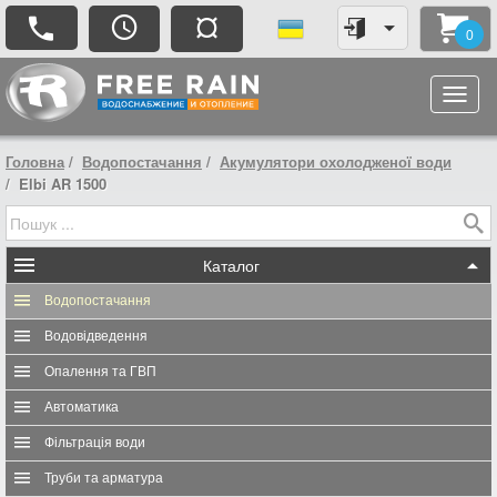
¤
0
Головна
Водопостачання
Акумулятори охолодженої води
Elbi AR 1500
Каталог
Водопостачання
Водовідведення
Опалення та ГВП
Автоматика
Фільтрація води
Труби та арматура