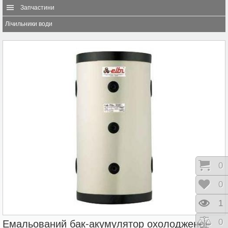
Запчастини
Лічильники води
Коши
0
Відк
0
Пере
1
Емальований бак-акумулятор охолодженої
Порі
0