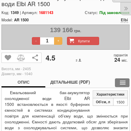
води Elbi AR 1500
Код:
1349
| Артикул:
1681143
Статус:
Під замовлення
Model:
AR 1500
Elbi
139 166
грн.
Купити
-
+
гарантія
4.5
24
міс.
2
Висота, мм - 2405
Діаметр, мм - 1040
ОПИС
ДЕТАЛЬНІШЕ (PDF)
Емальований бак-акумулятор
Характеристики
охолодженої води Elbi AR
Об'єм, л
1500
1500
встановлюється
в якості буферних
ємностей в системах кондиціонування
повітря для компенсації об'єму води, що змінюється при
охолодженні. Ємності дають додатковий обсяг для зберігання
води з охолоджувальної системи, що дозволяє знизити